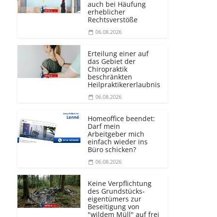
auch bei Häufung
erheblicher
Rechtsverstöße
06.08.2026
Erteilung einer auf
das Gebiet der
Chiropraktik
beschränkten
Heilprakti­kererlaubnis
06.08.2026
Homeoffice beendet:
Darf mein
Arbeitgeber mich
einfach wieder ins
Büro schicken?
06.08.2026
Keine Verpflichtung
des Grundstücks­
eigentümers zur
Beseitigung von
"wildem Müll" auf frei