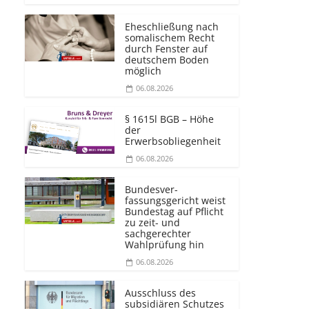
Eheschließung nach
somalischem Recht
durch Fenster auf
deutschem Boden
möglich
06.08.2026
§ 1615l BGB – Höhe
der
Erwerbsobliegenheit
06.08.2026
Bundesver­
fassungsgericht weist
Bundestag auf Pflicht
zu zeit- und
sachgerechter
Wahlprüfung hin
06.08.2026
Ausschluss des
subsidiären Schutzes