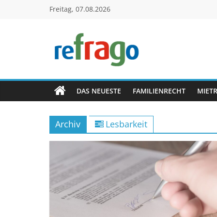
Zum
Freitag, 07.08.2026
Inhalt
springen
refrago
Rechtsfragen
online
DAS NEUESTE
FAMILIENRECHT
MIET
verständlich
erklärt
Archiv
Lesbarkeit
–
kostenlos