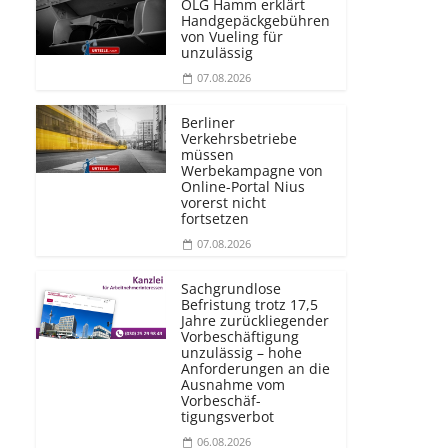
OLG Hamm erklärt
Handgepäckgebühren
von Vueling für
unzulässig
07.08.2026
Berliner
Verkehrsbetriebe
müssen
Werbekampagne von
Online-Portal Nius
vorerst nicht
fortsetzen
07.08.2026
Sachgrundlose
Befristung trotz 17,5
Jahre zurückliegender
Vorbeschäftigung
unzulässig – hohe
Anforderungen an die
Ausnahme vom
Vorbeschäf­
tigungsverbot
06.08.2026