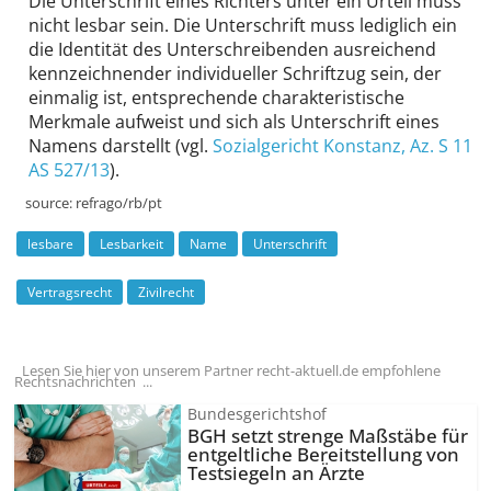
Die Unterschrift eines Richters unter ein Urteil muss
nicht lesbar sein. Die Unterschrift muss lediglich ein
die Identität des Unterschreibenden ausreichend
kennzeichnender individueller Schriftzug sein, der
einmalig ist, entsprechende charakteristische
Merkmale aufweist und sich als Unterschrift eines
Namens darstellt (vgl.
Sozialgericht Konstanz, Az. S 11
AS 527/13
).
source:
refrago/rb/pt
lesbare
Lesbarkeit
Name
Unterschrift
Vertragsrecht
Zivilrecht
Lesen Sie hier von unserem Partner recht-aktuell.de empfohlene
Rechtsnachrichten ...
Bundesgerichtshof
BGH setzt strenge Maßstäbe für
entgeltliche Bereitstellung von
Testsiegeln an Ärzte