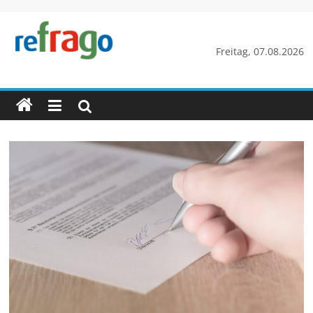
Zum
Inhalt
springen
refrago
Freitag, 07.08.2026
Rechtsfragen
online
verständlich
erklärt
–
kostenlos