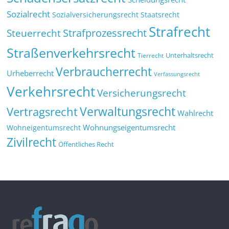
Sozialrecht
Sozialversicherungsrecht
Staatsrecht
Strafrecht
Strafprozessrecht
Steuerrecht
Straßenverkehrsrecht
Tierrecht
Unterhaltsrecht
Verbraucherrecht
Urheberrecht
Verfassungsrecht
Verkehrsrecht
Versicherungsrecht
Verwaltungsrecht
Vertragsrecht
Wahlrecht
Wohnungseigentumsrecht
Wohneigentumsrecht
Zivilrecht
Öffentliches Recht