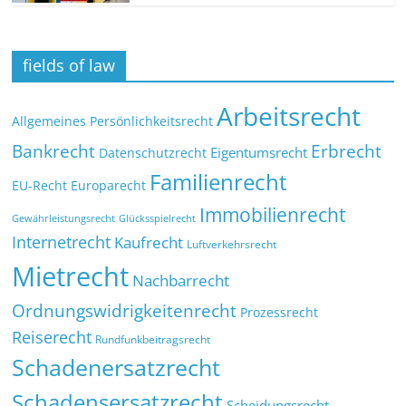
fields of law
Arbeitsrecht
Allgemeines Persönlichkeitsrecht
Bankrecht
Erbrecht
Eigentumsrecht
Datenschutzrecht
Familienrecht
EU-Recht
Europarecht
Immobilienrecht
Glücksspielrecht
Gewährleistungsrecht
Internetrecht
Kaufrecht
Luftverkehrsrecht
Mietrecht
Nachbarrecht
Ordnungswidrigkeitenrecht
Prozessrecht
Reiserecht
Rundfunkbeitragsrecht
Schadenersatzrecht
Schadensersatzrecht
Scheidungsrecht