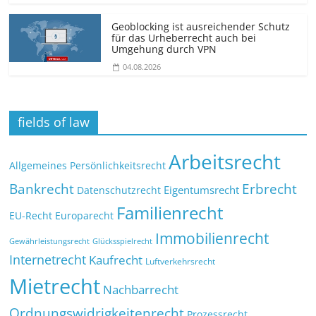
Geoblocking ist ausreichender Schutz
für das Urheberrecht auch bei
Umgehung durch VPN
04.08.2026
fields of law
Arbeitsrecht
Allgemeines Persönlichkeitsrecht
Bankrecht
Erbrecht
Eigentumsrecht
Datenschutzrecht
Familienrecht
EU-Recht
Europarecht
Immobilienrecht
Glücksspielrecht
Gewährleistungsrecht
Internetrecht
Kaufrecht
Luftverkehrsrecht
Mietrecht
Nachbarrecht
Ordnungswidrigkeitenrecht
Prozessrecht