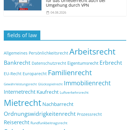
für das Urheberrecht auch bei
Umgehung durch VPN
04.08.2026
fields of law
Arbeitsrecht
Allgemeines Persönlichkeitsrecht
Bankrecht
Erbrecht
Eigentumsrecht
Datenschutzrecht
Familienrecht
EU-Recht
Europarecht
Immobilienrecht
Glücksspielrecht
Gewährleistungsrecht
Internetrecht
Kaufrecht
Luftverkehrsrecht
Mietrecht
Nachbarrecht
Ordnungswidrigkeitenrecht
Prozessrecht
Reiserecht
Rundfunkbeitragsrecht