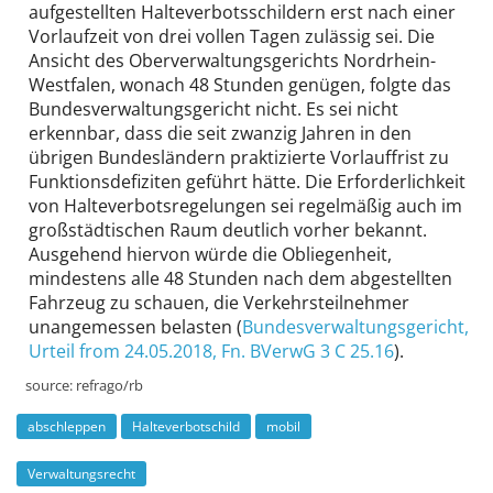
aufgestellten Halte­verbots­schildern erst nach einer
Vorlaufzeit von drei vollen Tagen zulässig sei. Die
Ansicht des Ober­verwaltungs­gerichts Nordrhein-
Westfalen, wonach 48 Stunden genügen, folgte das
Bundes­verwaltungs­gericht nicht. Es sei nicht
erkennbar, dass die seit zwanzig Jahren in den
übrigen Bundes­ländern praktizierte Vorlauf­frist zu
Funktions­defiziten geführt hätte. Die Erforderlich­keit
von Halte­verbots­regelungen sei regelmäßig auch im
großstädtischen Raum deutlich vorher bekannt.
Ausgehend hiervon würde die Obliegen­heit,
mindestens alle 48 Stunden nach dem abgestellten
Fahrzeug zu schauen, die Verkehrs­teilnehmer
unangemessen belasten (
Bundesverwaltungsgericht
,
Urteil from 24.05.2018,
Fn. BVerwG 3 C 25.16
).
source:
refrago/rb
abschleppen
Halteverbotschild
mobil
Verwaltungsrecht