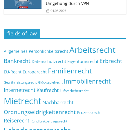
Umgehung durch VPN
04.08.2026
fields of law
Arbeitsrecht
Allgemeines Persönlichkeitsrecht
Bankrecht
Erbrecht
Eigentumsrecht
Datenschutzrecht
Familienrecht
EU-Recht
Europarecht
Immobilienrecht
Glücksspielrecht
Gewährleistungsrecht
Internetrecht
Kaufrecht
Luftverkehrsrecht
Mietrecht
Nachbarrecht
Ordnungswidrigkeitenrecht
Prozessrecht
Reiserecht
Rundfunkbeitragsrecht