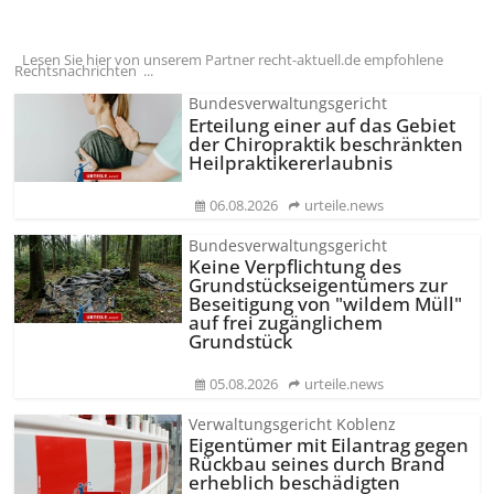
Lesen Sie hier von unserem Partner recht-aktuell.de empfohlene
Rechtsnachrichten ...
Bundesverwaltungsgericht
Erteilung einer auf das Gebiet
der Chiropraktik beschränkten
Heilprakti­kererlaubnis
06.08.2026
urteile.news
Bundesverwaltungsgericht
Keine Verpflichtung des
Grundstücks­eigentümers zur
Beseitigung von "wildem Müll"
auf frei zugänglichem
Grundstück
05.08.2026
urteile.news
Verwaltungsgericht Koblenz
Eigentümer mit Eilantrag gegen
Rückbau seines durch Brand
erheblich beschädigten