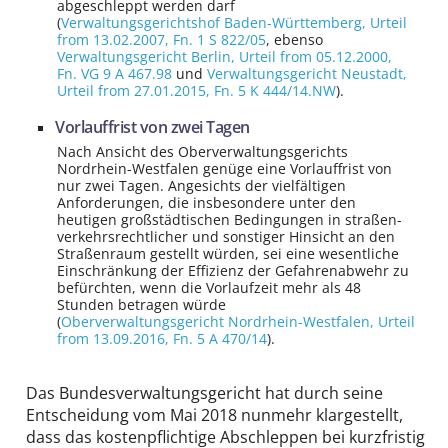
abgeschleppt werden darf
(
Verwaltungsgerichtshof Baden-Württemberg
, Urteil
from 13.02.2007,
Fn. 1 S 822/05
, ebenso
Verwaltungsgericht Berlin
, Urteil from 05.12.2000,
Fn. VG 9 A 467.98
und
Verwaltungsgericht Neustadt
,
Urteil from 27.01.2015,
Fn. 5 K 444/14.NW
).
Vorlauffrist von zwei Tagen
Nach Ansicht des Ober­verwaltungs­gerichts
Nordrhein-Westfalen genüge eine Vorlauf­frist von
nur zwei Tagen. Angesichts der viel­fältigen
Anforderungen, die insbesondere unter den
heutigen großstädtischen Bedingungen in straßen­
verkehrs­rechtlicher und sonstiger Hinsicht an den
Straßen­raum gestellt würden, sei eine wesentliche
Ein­schränkung der Effizienz der Gefahren­abwehr zu
befürchten, wenn die Vorlaufzeit mehr als 48
Stunden betragen würde
(
Oberverwaltungsgericht Nordrhein-Westfalen
, Urteil
from 13.09.2016,
Fn. 5 A 470/14
).
Das Bundes­verwaltungs­gericht hat durch seine
Entscheidung vom Mai 2018 nunmehr klargestellt,
dass das kosten­pflichtige Abschleppen bei kurzfristig