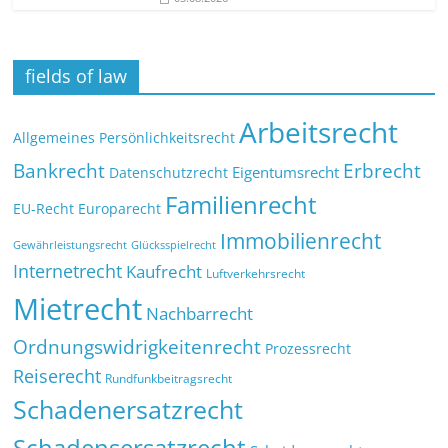
fields of law
Arbeitsrecht
Allgemeines Persönlichkeitsrecht
Bankrecht
Erbrecht
Eigentumsrecht
Datenschutzrecht
Familienrecht
EU-Recht
Europarecht
Immobilienrecht
Glücksspielrecht
Gewährleistungsrecht
Internetrecht
Kaufrecht
Luftverkehrsrecht
Mietrecht
Nachbarrecht
Ordnungswidrigkeitenrecht
Prozessrecht
Reiserecht
Rundfunkbeitragsrecht
Schadenersatzrecht
Schadensersatzrecht