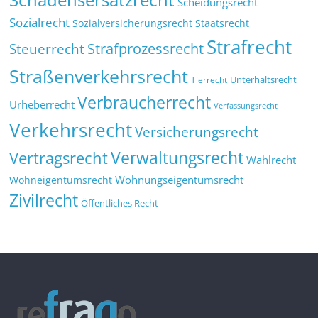
Scheidungsrecht
Sozialrecht
Sozialversicherungsrecht
Staatsrecht
Strafrecht
Strafprozessrecht
Steuerrecht
Straßenverkehrsrecht
Tierrecht
Unterhaltsrecht
Verbraucherrecht
Urheberrecht
Verfassungsrecht
Verkehrsrecht
Versicherungsrecht
Verwaltungsrecht
Vertragsrecht
Wahlrecht
Wohnungseigentumsrecht
Wohneigentumsrecht
Zivilrecht
Öffentliches Recht