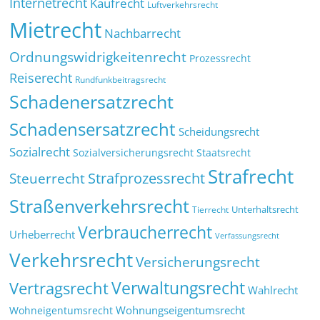
Internetrecht
Kaufrecht
Luftverkehrsrecht
Mietrecht
Nachbarrecht
Ordnungswidrigkeitenrecht
Prozessrecht
Reiserecht
Rundfunkbeitragsrecht
Schadenersatzrecht
Schadensersatzrecht
Scheidungsrecht
Sozialrecht
Sozialversicherungsrecht
Staatsrecht
Strafrecht
Strafprozessrecht
Steuerrecht
Straßenverkehrsrecht
Tierrecht
Unterhaltsrecht
Verbraucherrecht
Urheberrecht
Verfassungsrecht
Verkehrsrecht
Versicherungsrecht
Verwaltungsrecht
Vertragsrecht
Wahlrecht
Wohnungseigentumsrecht
Wohneigentumsrecht