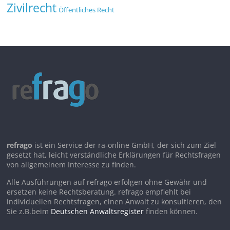
Zivilrecht
Öffentliches Recht
refrago
ist ein Service der ra-online GmbH, der sich zum Ziel
gesetzt hat, leicht verständliche Erklärungen für Rechtsfragen
von allgemeinem Interesse zu finden.
Alle Ausführungen auf refrago erfolgen ohne Gewähr und
ersetzen keine Rechtsberatung. refrago empfiehlt bei
individuellen Rechtsfragen, einen Anwalt zu konsultieren, den
Sie z.B.beim
Deutschen Anwaltsregister
finden können.