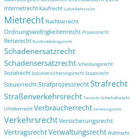
Internetrecht
Kaufrecht
Luftverkehrsrecht
Mietrecht
Nachbarrecht
Ordnungswidrigkeitenrecht
Prozessrecht
Reiserecht
Rundfunkbeitragsrecht
Schadenersatzrecht
Schadensersatzrecht
Scheidungsrecht
Sozialrecht
Sozialversicherungsrecht
Staatsrecht
Strafrecht
Strafprozessrecht
Steuerrecht
Straßenverkehrsrecht
Tierrecht
Unterhaltsrecht
Verbraucherrecht
Urheberrecht
Verfassungsrecht
Verkehrsrecht
Versicherungsrecht
Verwaltungsrecht
Vertragsrecht
Wahlrecht