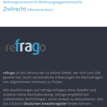
Wohnungseigentumsrecht
Wohneigentumsrecht
Zivilrecht
Öffentliches Recht
refrago
ist ein Service der ra-online GmbH, der sich zum Ziel
gesetzt hat, leicht verständliche Erklärungen für Rechtsfragen
von allgemeinem Interesse zu finden.
Alle Ausführungen auf refrago erfolgen ohne Gewähr und
ersetzen keine Rechtsberatung. refrago empfiehlt bei
individuellen Rechtsfragen, einen Anwalt zu konsultieren, den
Sie z.B.beim
Deutschen Anwaltsregister
finden können.