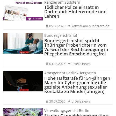
Kanzlei am Südstern
Tödlicher Polizeieinsatz in
Dortmund: Hintergründe und
Lehren
05.08.2026
kanzlei-am-suedstern.de
Bundesgerichtshof
Bundesgerichtshof spricht
Thüringer Proberichterin vom
Vorwurf der Rechtsbeugung in
Pflegeheim-Entscheidung frei
03.08.2026
urteile.news
Amtsgericht Berlin-Tiergarten
Hohe Haftstrafe für 51-jährigen
Mann für Cybergrooming (die
gezielte Anbahnung sexueller
Kontakte zu Minderjährigen)
30.07.2026
urteile.news
Verwaltungsgericht Berlin
Starker Cannabiskonsum führt