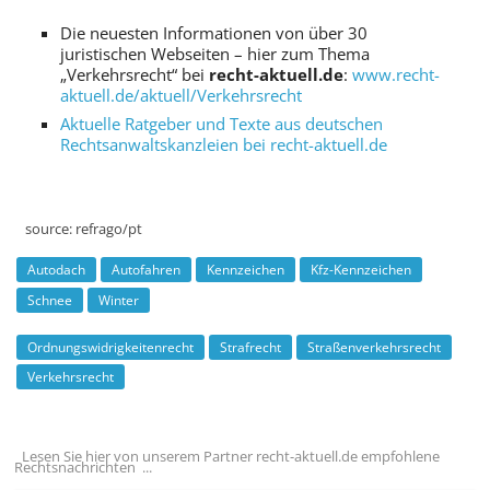
Die neuesten Informationen von über 30
juristischen Webseiten – hier zum Thema
„Verkehrsrecht“ bei
recht-aktuell.de
:
www.recht-
aktuell.de/aktuell/Verkehrsrecht
Aktuelle Ratgeber und Texte aus deutschen
Rechtsanwaltskanzleien bei recht-aktuell.de
source:
refrago/pt
Autodach
Autofahren
Kennzeichen
Kfz-Kennzeichen
Schnee
Winter
Ordnungswidrigkeitenrecht
Strafrecht
Straßenverkehrsrecht
Verkehrsrecht
Lesen Sie hier von unserem Partner recht-aktuell.de empfohlene
Rechtsnachrichten ...