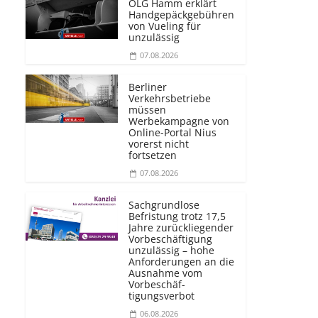
OLG Hamm erklärt
Handgepäckgebühren
von Vueling für
unzulässig
07.08.2026
Berliner
Verkehrsbetriebe
müssen
Werbekampagne von
Online-Portal Nius
vorerst nicht
fortsetzen
07.08.2026
Sachgrundlose
Befristung trotz 17,5
Jahre zurückliegender
Vorbeschäftigung
unzulässig – hohe
Anforderungen an die
Ausnahme vom
Vorbeschäf­
tigungsverbot
06.08.2026