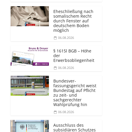
Eheschließung nach
somalischem Recht
durch Fenster auf
deutschem Boden
möglich
06.08.2026
§ 1615l BGB – Höhe
der
Erwerbsobliegenheit
06.08.2026
Bundesver­
fassungsgericht weist
Bundestag auf Pflicht
zu zeit- und
sachgerechter
Wahlprüfung hin
06.08.2026
Ausschluss des
subsidiären Schutzes