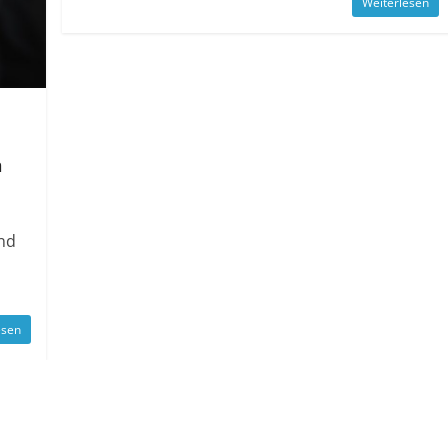
Weiterlesen
n
nd
esen