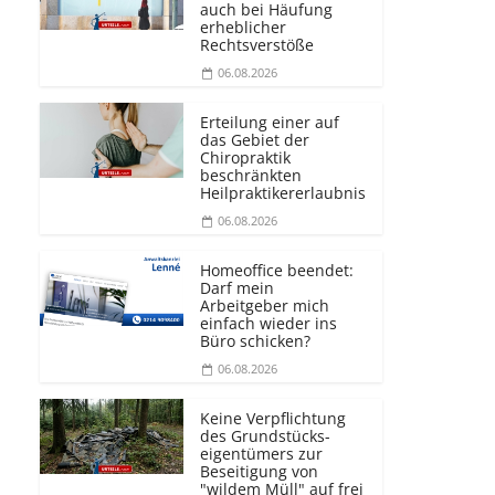
auch bei Häufung
erheblicher
Rechtsverstöße
06.08.2026
Erteilung einer auf
das Gebiet der
Chiropraktik
beschränkten
Heilprakti­kererlaubnis
06.08.2026
Homeoffice beendet:
Darf mein
Arbeitgeber mich
einfach wieder ins
Büro schicken?
06.08.2026
Keine Verpflichtung
des Grundstücks­
eigentümers zur
Beseitigung von
"wildem Müll" auf frei