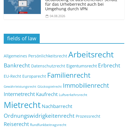
für das Urheberrecht auch bei
Umgehung durch VPN
04.08.2026
fields of law
Arbeitsrecht
Allgemeines Persönlichkeitsrecht
Bankrecht
Erbrecht
Eigentumsrecht
Datenschutzrecht
Familienrecht
EU-Recht
Europarecht
Immobilienrecht
Glücksspielrecht
Gewährleistungsrecht
Internetrecht
Kaufrecht
Luftverkehrsrecht
Mietrecht
Nachbarrecht
Ordnungswidrigkeitenrecht
Prozessrecht
Reiserecht
Rundfunkbeitragsrecht