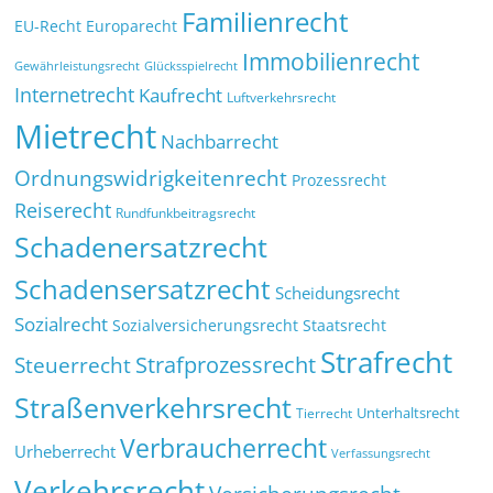
Familienrecht
EU-Recht
Europarecht
Immobilienrecht
Glücksspielrecht
Gewährleistungsrecht
Internetrecht
Kaufrecht
Luftverkehrsrecht
Mietrecht
Nachbarrecht
Ordnungswidrigkeitenrecht
Prozessrecht
Reiserecht
Rundfunkbeitragsrecht
Schadenersatzrecht
Schadensersatzrecht
Scheidungsrecht
Sozialrecht
Sozialversicherungsrecht
Staatsrecht
Strafrecht
Strafprozessrecht
Steuerrecht
Straßenverkehrsrecht
Tierrecht
Unterhaltsrecht
Verbraucherrecht
Urheberrecht
Verfassungsrecht
Verkehrsrecht