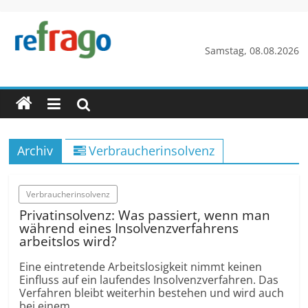
Zum
Inhalt
springen
refrago
Samstag, 08.08.2026
Rechtsfragen
online
verständlich
erklärt
Archiv
Verbraucherinsolvenz
–
kostenlos
Verbraucherinsolvenz
Privatinsolvenz: Was passiert, wenn man
während eines Insolvenzverfahrens
arbeitslos wird?
Eine eintretende Arbeitslosigkeit nimmt keinen
Einfluss auf ein laufendes Insolvenzverfahren. Das
Verfahren bleibt weiterhin bestehen und wird auch
bei einem