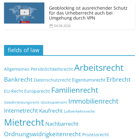
Geoblocking ist ausreichender Schutz
für das Urheberrecht auch bei
Umgehung durch VPN
04.08.2026
fields of law
Arbeitsrecht
Allgemeines Persönlichkeitsrecht
Bankrecht
Erbrecht
Eigentumsrecht
Datenschutzrecht
Familienrecht
EU-Recht
Europarecht
Immobilienrecht
Glücksspielrecht
Gewährleistungsrecht
Internetrecht
Kaufrecht
Luftverkehrsrecht
Mietrecht
Nachbarrecht
Ordnungswidrigkeitenrecht
Prozessrecht