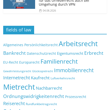
für das Urheberrecht auch bei
Umgehung durch VPN
04.08.2026
fields of law
Arbeitsrecht
Allgemeines Persönlichkeitsrecht
Bankrecht
Erbrecht
Eigentumsrecht
Datenschutzrecht
Familienrecht
EU-Recht
Europarecht
Immobilienrecht
Glücksspielrecht
Gewährleistungsrecht
Internetrecht
Kaufrecht
Luftverkehrsrecht
Mietrecht
Nachbarrecht
Ordnungswidrigkeitenrecht
Prozessrecht
Reiserecht
Rundfunkbeitragsrecht