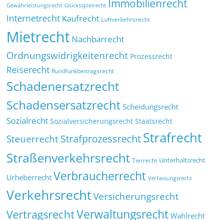
Immobilienrecht
Glücksspielrecht
Gewährleistungsrecht
Internetrecht
Kaufrecht
Luftverkehrsrecht
Mietrecht
Nachbarrecht
Ordnungswidrigkeitenrecht
Prozessrecht
Reiserecht
Rundfunkbeitragsrecht
Schadenersatzrecht
Schadensersatzrecht
Scheidungsrecht
Sozialrecht
Sozialversicherungsrecht
Staatsrecht
Strafrecht
Strafprozessrecht
Steuerrecht
Straßenverkehrsrecht
Tierrecht
Unterhaltsrecht
Verbraucherrecht
Urheberrecht
Verfassungsrecht
Verkehrsrecht
Versicherungsrecht
Verwaltungsrecht
Vertragsrecht
Wahlrecht