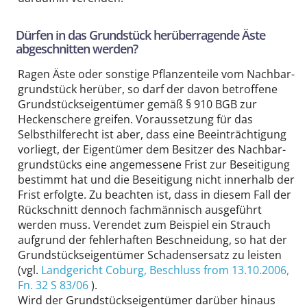
Dürfen in das Grundstück herüber­ragende Äste
abgeschnitten werden?
Ragen Äste oder sonstige Pflanzen­teile vom Nachbar­
grundstück herüber, so darf der davon betroffene
Grund­stücks­eigentümer gemäß § 910 BGB zur
Hecken­schere greifen. Voraussetzung für das
Selbsthilfe­recht ist aber, dass eine Beeinträchtigung
vorliegt, der Eigentümer dem Besitzer des Nachbar­
grundstücks eine angemessene Frist zur Beseitigung
bestimmt hat und die Beseitigung nicht innerhalb der
Frist erfolgte. Zu beachten ist, dass in diesem Fall der
Rück­schnitt dennoch fach­männisch ausgeführt
werden muss. Verendet zum Beispiel ein Strauch
aufgrund der fehler­haften Beschneidung, so hat der
Grund­stücks­eigentümer Schadens­ersatz zu leisten
(vgl.
Landgericht Coburg
, Beschluss from 13.10.2006,
Fn. 32 S 83/06
).
Wird der Grund­stücks­eigentümer darüber hinaus