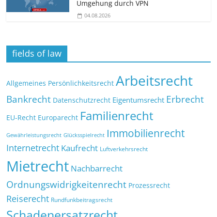
Umgehung durch VPN
04.08.2026
fields of law
Arbeitsrecht
Allgemeines Persönlichkeitsrecht
Bankrecht
Erbrecht
Eigentumsrecht
Datenschutzrecht
Familienrecht
EU-Recht
Europarecht
Immobilienrecht
Glücksspielrecht
Gewährleistungsrecht
Internetrecht
Kaufrecht
Luftverkehrsrecht
Mietrecht
Nachbarrecht
Ordnungswidrigkeitenrecht
Prozessrecht
Reiserecht
Rundfunkbeitragsrecht
Schadenersatzrecht