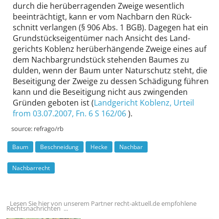
durch die herüber­ragenden Zweige wesentlich
beeinträchtigt, kann er vom Nachbarn den Rück­
schnitt verlangen (§ 906 Abs. 1 BGB). Dagegen hat ein
Grund­stücks­eigentümer nach Ansicht des Land­
gerichts Koblenz herüber­hängende Zweige eines auf
dem Nachbar­grundstück stehenden Baumes zu
dulden, wenn der Baum unter Naturschutz steht, die
Beseitigung der Zweige zu dessen Schädigung führen
kann und die Beseitigung nicht aus zwingenden
Gründen geboten ist (
Landgericht Koblenz
, Urteil
from 03.07.2007,
Fn. 6 S 162/06
).
source:
refrago/rb
Baum
Beschneidung
Hecke
Nachbar
Nachbarrecht
Lesen Sie hier von unserem Partner recht-aktuell.de empfohlene
Rechtsnachrichten ...