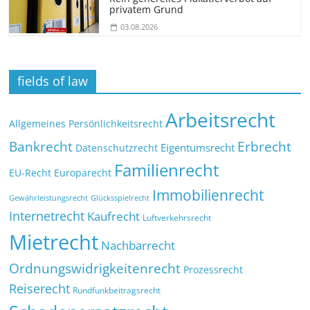
privatem Grund
03.08.2026
fields of law
Arbeitsrecht
Allgemeines Persönlichkeitsrecht
Bankrecht
Erbrecht
Eigentumsrecht
Datenschutzrecht
Familienrecht
EU-Recht
Europarecht
Immobilienrecht
Glücksspielrecht
Gewährleistungsrecht
Internetrecht
Kaufrecht
Luftverkehrsrecht
Mietrecht
Nachbarrecht
Ordnungswidrigkeitenrecht
Prozessrecht
Reiserecht
Rundfunkbeitragsrecht