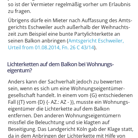
so ist der Vermieter regelmäßig vorher um Erlaubnis
zu fragen.
Übrigens dürfe ein Mieter nach Auffassung des Amts­
gerichts Eschweiler auch außerhalb der Weihnachts­
zeit zum Beispiel eine bunte Party­lichter­kette an
seinen Balkon anbringen (
Amtsgericht Eschweiler
,
Urteil from 01.08.2014,
Fn. 26 C 43/14
).
Lichterketten auf dem Balkon bei Wohnungs­
eigentum?
Anders kann der Sachverhalt jedoch zu bewerten
sein, wenn es sich um eine Wohnungs­eigentümer­
gesellschaft handelt. In einem vom
{G} entschiedenen
Fall ({T} vom {D} {- AZ.: AZ - }
), musste ein Wohnungs­
eigentümer die Lichter­kette auf dem Balkon
entfernen. Den anderen Wohnungs­eigentümern
missfiel die Beleuchtung und sie klagten auf
Beseitigung. Das Landgericht Köln gab der Klage statt,
da in dem Anbringen der Lichter­kette mit Hilfe von