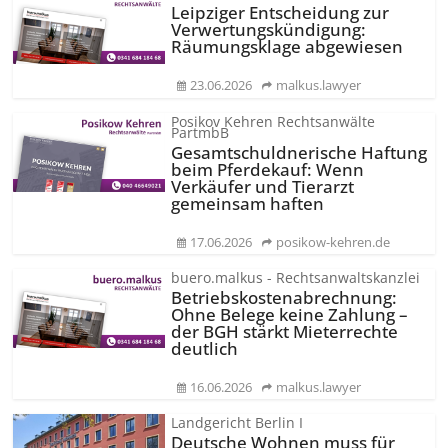
Leipziger Entscheidung zur
Verwertungs­kündigung:
Räumungsklage abgewiesen
23.06.2026
malkus.lawyer
Posikov Kehren Rechtsanwälte
PartmbB
Gesamtschuld­nerische Haftung
beim Pferdekauf: Wenn
Verkäufer und Tierarzt
gemeinsam haften
17.06.2026
posikow-kehren.de
buero.malkus - Rechtsanwaltskanzlei
Betriebskos­tenabrechnung:
Ohne Belege keine Zahlung –
der BGH stärkt Mieterrechte
deutlich
16.06.2026
malkus.lawyer
Landgericht Berlin I
Deutsche Wohnen muss für