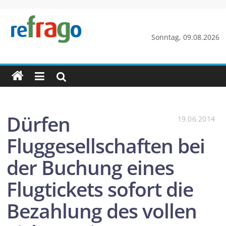
Zum
Inhalt
springen
refrago
Sonntag, 09.08.2026
Rechtsfragen
online
verständlich
erklärt
–
Dürfen
19.06.2014
kostenlos
Fluggesellschaften bei
der Buchung eines
Flugtickets sofort die
Bezahlung des vollen