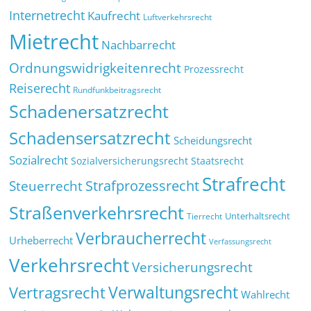
Internetrecht
Kaufrecht
Luftverkehrsrecht
Mietrecht
Nachbarrecht
Ordnungswidrigkeitenrecht
Prozessrecht
Reiserecht
Rundfunkbeitragsrecht
Schadenersatzrecht
Schadensersatzrecht
Scheidungsrecht
Sozialrecht
Sozialversicherungsrecht
Staatsrecht
Strafrecht
Strafprozessrecht
Steuerrecht
Straßenverkehrsrecht
Tierrecht
Unterhaltsrecht
Verbraucherrecht
Urheberrecht
Verfassungsrecht
Verkehrsrecht
Versicherungsrecht
Verwaltungsrecht
Vertragsrecht
Wahlrecht