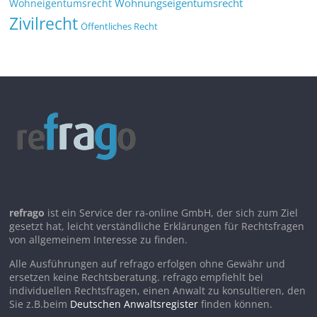
Wohnungseigentumsrecht
Wohneigentumsrecht
Zivilrecht
Öffentliches Recht
refrago
ist ein Service der ra-online GmbH, der sich zum Ziel
gesetzt hat, leicht verständliche Erklärungen für Rechtsfragen
von allgemeinem Interesse zu finden.
Alle Ausführungen auf refrago erfolgen ohne Gewähr und
ersetzen keine Rechtsberatung. refrago empfiehlt bei
individuellen Rechtsfragen, einen Anwalt zu konsultieren, den
Sie z.B.beim
Deutschen Anwaltsregister
finden können.