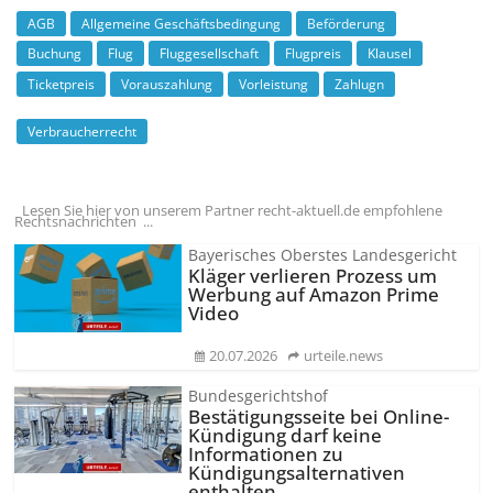
AGB
Allgemeine Geschäftsbedingung
Beförderung
Buchung
Flug
Fluggesellschaft
Flugpreis
Klausel
Ticketpreis
Vorauszahlung
Vorleistung
Zahlugn
Verbraucherrecht
Lesen Sie hier von unserem Partner recht-aktuell.de empfohlene
Rechtsnachrichten ...
Bayerisches Oberstes Landesgericht
Kläger verlieren Prozess um
Werbung auf Amazon Prime
Video
20.07.2026
urteile.news
Bundesgerichtshof
Bestätigungsseite bei Online-
Kündigung darf keine
Informationen zu
Kündigungsal­ternativen
enthalten