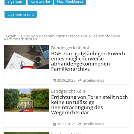
Eigentum
Kunstwerke
Nazi-Raubkunst
Eigentumsrecht
Lesen Sie hier von unserem Partner recht-aktuell.de empfohlene
Rechtsnachrichten ...
Bundesgerichtshof
BGH zum gutgläubigen Erwerb
eines möglicherweise
abhandengekommenen
Familienarchivs
30.06.2026
urteile.news
Landgericht Köln
Errichtung von Toren stellt noch
keine unzulässige
Beeinträchtigung des
Wegerechts dar
05.12.2025
urteile.news