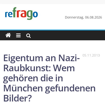
Zum
Inhalt
springen
refrago
Donnerstag, 06.08.2026
Rechtsfragen
online
verständlich
erklärt
–
Eigentum an Nazi-
05.11.2013
kostenlos
Raubkunst: Wem
gehören die in
München gefundenen
Bilder?