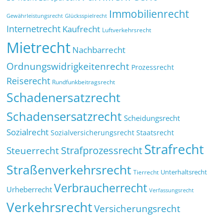
Immobilienrecht
Glücksspielrecht
Gewährleistungsrecht
Internetrecht
Kaufrecht
Luftverkehrsrecht
Mietrecht
Nachbarrecht
Ordnungswidrigkeitenrecht
Prozessrecht
Reiserecht
Rundfunkbeitragsrecht
Schadenersatzrecht
Schadensersatzrecht
Scheidungsrecht
Sozialrecht
Sozialversicherungsrecht
Staatsrecht
Strafrecht
Strafprozessrecht
Steuerrecht
Straßenverkehrsrecht
Tierrecht
Unterhaltsrecht
Verbraucherrecht
Urheberrecht
Verfassungsrecht
Verkehrsrecht
Versicherungsrecht