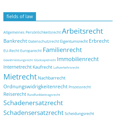
fields of law
Arbeitsrecht
Allgemeines Persönlichkeitsrecht
Bankrecht
Erbrecht
Eigentumsrecht
Datenschutzrecht
Familienrecht
EU-Recht
Europarecht
Immobilienrecht
Glücksspielrecht
Gewährleistungsrecht
Internetrecht
Kaufrecht
Luftverkehrsrecht
Mietrecht
Nachbarrecht
Ordnungswidrigkeitenrecht
Prozessrecht
Reiserecht
Rundfunkbeitragsrecht
Schadenersatzrecht
Schadensersatzrecht
Scheidungsrecht