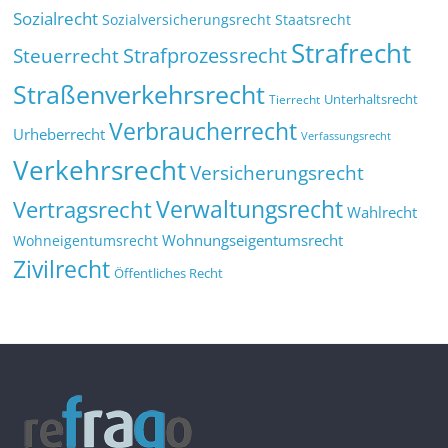
Sozialrecht
Sozialversicherungsrecht
Staatsrecht
Strafrecht
Strafprozessrecht
Steuerrecht
Straßenverkehrsrecht
Tierrecht
Unterhaltsrecht
Verbraucherrecht
Urheberrecht
Verfassungsrecht
Verkehrsrecht
Versicherungsrecht
Verwaltungsrecht
Vertragsrecht
Wahlrecht
Wohnungseigentumsrecht
Wohneigentumsrecht
Zivilrecht
Öffentliches Recht