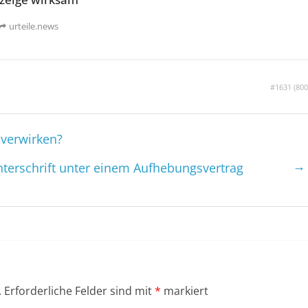
urteile.news
#1631 (
800
verwirken?
→
nterschrift unter einem Aufhebungs­vertrag
.
Erforderliche Felder sind mit
*
markiert