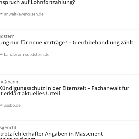
nspruch auf Lohnfortzahlung?
anwalt-leverkusen.de
üdstern
ng nur für neue Verträge? – Gleichbehandlung zählt
kanzlei-am-suedstern.de
t Aßmann
Kündigungsschutz in der Elternzeit – Fachanwalt für
t erklärt aktuelles Urteil
assbo.de
sgericht
trotz fehlerhafter Angaben in Massenent­
zeige wirksam