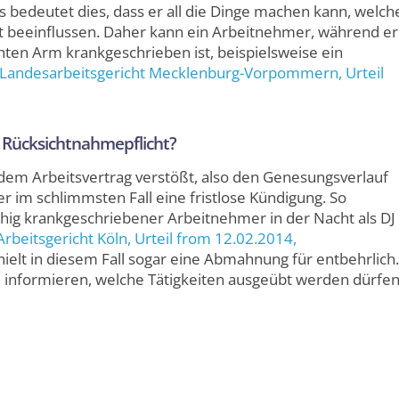
 bedeutet dies, dass er all die Dinge machen kann, welch
cht beeinflussen. Daher kann ein Arbeit­nehmer, während er
en Arm krank­geschrieben ist, beispiels­weise ein
Landesarbeitsgericht Mecklenburg-Vorpommern
, Urteil
Rücksicht­nahme­pflicht?
dem Arbeits­vertrag verstößt, also den Genesungs­verlauf
im schlimmsten Fall eine fristlose Kündigung. So
ähig krank­geschriebener Arbeit­nehmer in der Nacht als DJ
Arbeitsgericht Köln
, Urteil from 12.02.2014,
n hielt in diesem Fall sogar eine Abmahnung für entbehrlich.
zu informieren, welche Tätig­keiten ausgeübt werden dürfe