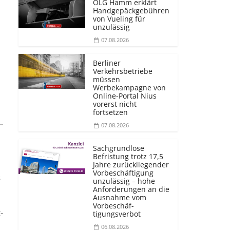
OLG Hamm erklärt
Handgepäckgebühren
von Vueling für
unzulässig
07.08.2026
Berliner
Verkehrsbetriebe
müssen
Werbekampagne von
Online-Portal Nius
vorerst nicht
fortsetzen
07.08.2026
Sachgrundlose
Befristung trotz 17,5
Jahre zurückliegender
Vorbeschäftigung
s
unzulässig – hohe
Anforderungen an die
Ausnahme vom
Vorbeschäf­
­
tigungsverbot
06.08.2026