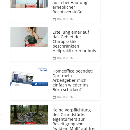
auch bei Häufung
erheblicher
Rechtsverstöße
06.08.2026
Erteilung einer auf
das Gebiet der
Chiropraktik
beschränkten
Heilprakti­kererlaubnis
06.08.2026
Homeoffice beendet:
Darf mein
Arbeitgeber mich
einfach wieder ins
Büro schicken?
06.08.2026
Keine Verpflichtung
des Grundstücks­
eigentümers zur
Beseitigung von
"wildem Müll" auf frei