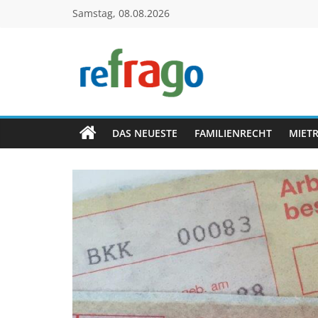
Zum
Samstag, 08.08.2026
Inhalt
springen
refrago
Rechtsfragen
online
DAS NEUESTE
FAMILIENRECHT
MIET
verständlich
erklärt
–
kostenlos