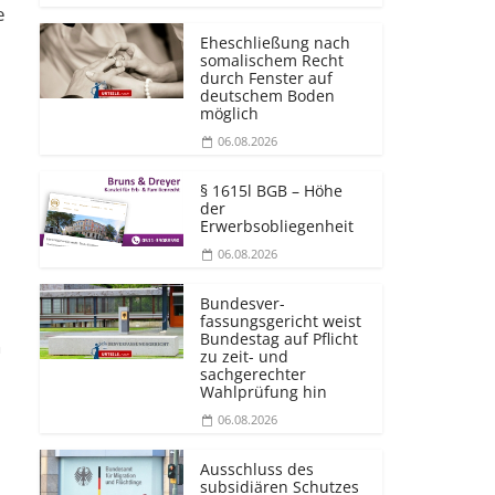
e
Eheschließung nach
somalischem Recht
durch Fenster auf
deutschem Boden
möglich
06.08.2026
§ 1615l BGB – Höhe
der
Erwerbsobliegenheit
06.08.2026
Bundesver­
fassungsgericht weist
Bundestag auf Pflicht
n
zu zeit- und
sachgerechter
Wahlprüfung hin
06.08.2026
Ausschluss des
subsidiären Schutzes