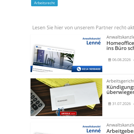
Arbeitsrecht
Lesen Sie hier von unserem Partner recht-ak
Anwaltskanzl
Homeoffice
ins Büro sc
06.08.2026
Arbeitsgerich
Kündigungs
überwiege
31.07.2026
Anwaltskanzl
Arbeitgebe