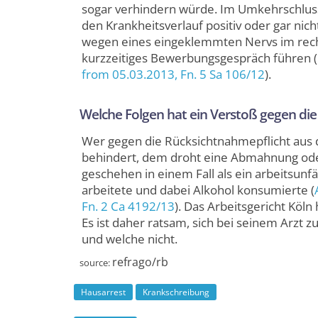
sogar verhindern würde. Im Umkehr­schluss
den Krankheits­verlauf positiv oder gar ni
wegen eines ein­geklemmten Nervs im recht
kurzzeitiges Bewerbungs­gespräch führen (
from 05.03.2013,
Fn. 5 Sa 106/12
).
Welche Folgen hat ein Verstoß gegen die 
Wer gegen die Rücksicht­nahme­pflicht aus 
behindert, dem droht eine Abmahnung oder 
geschehen in einem Fall als ein arbeits­unf
arbeitete und dabei Alkohol konsumierte (
Fn. 2 Ca 4192/13
). Das Arbeits­gericht Köl
Es ist daher ratsam, sich bei seinem Arzt 
und welche nicht.
refrago/rb
source:
Hausarrest
Krankschreibung