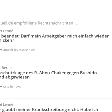
tuell.de empfohlene Rechtsnachrichten ...
ei Lenné
 beendet: Darf mein Arbeitgeber mich einfach wieder
hicken?
anwalt-leverkusen.de
t Berlin
­schutzklage des R. Abou-Chaker gegen Bushido
nd abgewiesen
urteile.news
ei Lenné
r glaubt meiner Krankschreibung nicht: Habe ich