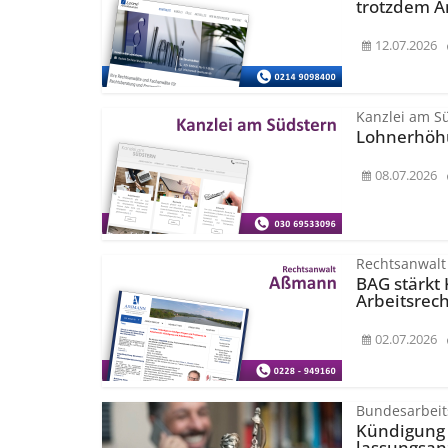
trotzdem A
12.07.2026
Kanzlei am S
Lohnerhöhu
08.07.2026
Rechtsanwal
BAG stärkt 
Arbeitsrech
02.07.2026
Bundesarbeit
Kündigung 
lassungsan