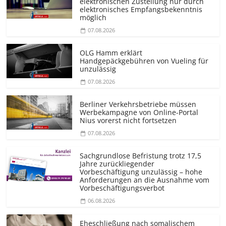
elektronischen Zustellung nur durch
elektronisches Empfangsbekenntnis
möglich
07.08.2026
OLG Hamm erklärt
Handgepäckgebühren von Vueling für
unzulässig
07.08.2026
Berliner Verkehrsbetriebe müssen
Werbekampagne von Online-Portal
Nius vorerst nicht fortsetzen
07.08.2026
Sachgrundlose Befristung trotz 17,5
Jahre zurückliegender
Vorbeschäftigung unzulässig – hohe
Anforderungen an die Ausnahme vom
Vorbeschäf­tigungsverbot
06.08.2026
Eheschließung nach somalischem