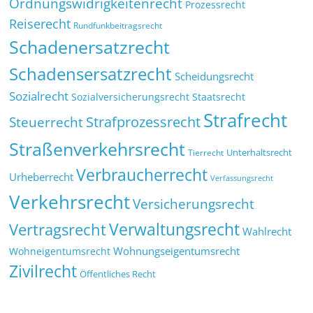
Ordnungswidrigkeitenrecht
Prozessrecht
Reiserecht
Rundfunkbeitragsrecht
Schadenersatzrecht
Schadensersatzrecht
Scheidungsrecht
Sozialrecht
Sozialversicherungsrecht
Staatsrecht
Strafrecht
Strafprozessrecht
Steuerrecht
Straßenverkehrsrecht
Tierrecht
Unterhaltsrecht
Verbraucherrecht
Urheberrecht
Verfassungsrecht
Verkehrsrecht
Versicherungsrecht
Verwaltungsrecht
Vertragsrecht
Wahlrecht
Wohnungseigentumsrecht
Wohneigentumsrecht
Zivilrecht
Öffentliches Recht