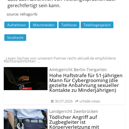
gerechtfertigt sein kann.
source:
refrago/rb
Aufnehmen
Mitschneiden
Telefonat
Telefongespräch
Strafrecht
Lesen Sie hier von unserem Partner recht-aktuell.de empfohlene
Rechtsnachrichten ...
Amtsgericht Berlin-Tiergarten
Hohe Haftstrafe für 51-jährigen
Mann für Cybergrooming (die
gezielte Anbahnung sexueller
Kontakte zu Minderjährigen)
30.07.2026
urteile.news
Landgericht Zweibrücken
Tödlicher Angriff auf
Zugbegleiter ist
Körperverletzung mit