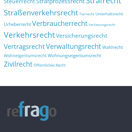
Strafrecht
Strafprozessrecht
Steuerrecht
Straßenverkehrsrecht
Tierrecht
Unterhaltsrecht
Verbraucherrecht
Urheberrecht
Verfassungsrecht
Verkehrsrecht
Versicherungsrecht
Verwaltungsrecht
Vertragsrecht
Wahlrecht
Wohnungseigentumsrecht
Wohneigentumsrecht
Zivilrecht
Öffentliches Recht