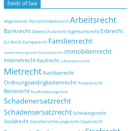
fields of law
Arbeitsrecht
Allgemeines Persönlichkeitsrecht
Bankrecht
Erbrecht
Eigentumsrecht
Datenschutzrecht
Familienrecht
EU-Recht
Europarecht
Immobilienrecht
Glücksspielrecht
Gewährleistungsrecht
Internetrecht
Kaufrecht
Luftverkehrsrecht
Mietrecht
Nachbarrecht
Ordnungswidrigkeitenrecht
Prozessrecht
Reiserecht
Rundfunkbeitragsrecht
Schadenersatzrecht
Schadensersatzrecht
Scheidungsrecht
Sozialrecht
Sozialversicherungsrecht
Staatsrecht