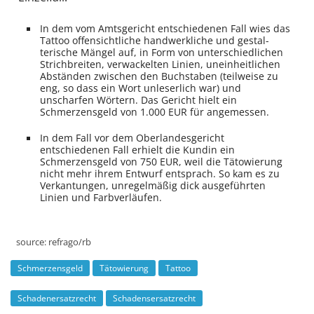
In dem vom Amtsgericht entschiedenen Fall wies das
Tattoo offensichtliche hand­werkliche und gestal­
terische Mängel auf, in Form von unterschiedlichen
Strich­breiten, ver­wackelten Linien, uneinheitlichen
Abständen zwischen den Buchstaben (teilweise zu
eng, so dass ein Wort unleserlich war) und
unscharfen Wörtern. Das Gericht hielt ein
Schmerzens­geld von 1.000 EUR für angemessen.
In dem Fall vor dem Oberlandes­gericht
entschiedenen Fall erhielt die Kundin ein
Schmerzens­geld von 750 EUR, weil die Tätowierung
nicht mehr ihrem Entwurf entsprach. So kam es zu
Ver­kantungen, unregelmäßig dick ausgeführten
Linien und Farb­verläufen.
source:
refrago/rb
Schmerzensgeld
Tätowierung
Tattoo
Schadenersatzrecht
Schadensersatzrecht