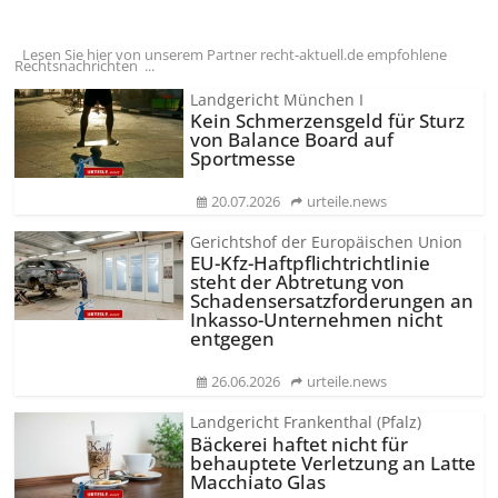
Lesen Sie hier von unserem Partner recht-aktuell.de empfohlene
Rechtsnachrichten ...
Landgericht München I
Kein Schmerzensgeld für Sturz
von Balance Board auf
Sportmesse
20.07.2026
urteile.news
Gerichtshof der Europäischen Union
EU-Kfz-Haftpflicht­richtlinie
steht der Abtretung von
Schadenser­satzforderungen an
Inkasso-Unternehmen nicht
entgegen
26.06.2026
urteile.news
Landgericht Frankenthal (Pfalz)
Bäckerei haftet nicht für
behauptete Verletzung an Latte
Macchiato Glas