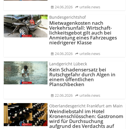
24.06.2026
urteile.news
Bundesgerichtshof
Mietwagenkosten nach
Verkehrsunfall: Wirtschaft­
lichkeitsgebot gilt auch bei
Anmietung eines Fahrzeuges
niedrigerer Klasse
24.06.2026
urteile.news
Landgericht Lübeck
Kein Schadensersatz bei
Rutschgefahr durch Algen in
einem öffentlichen
Planschbecken
22.06.2026
urteile.news
Oberlandesgericht Frankfurt am Main
Weindiebstahl im Hotel
Kronenschlösschen: Gastronom
wird für Durchsuchung
aufgrund des Verdachts auf