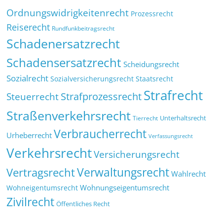
Ordnungswidrigkeitenrecht
Prozessrecht
Reiserecht
Rundfunkbeitragsrecht
Schadenersatzrecht
Schadensersatzrecht
Scheidungsrecht
Sozialrecht
Sozialversicherungsrecht
Staatsrecht
Strafrecht
Strafprozessrecht
Steuerrecht
Straßenverkehrsrecht
Tierrecht
Unterhaltsrecht
Verbraucherrecht
Urheberrecht
Verfassungsrecht
Verkehrsrecht
Versicherungsrecht
Verwaltungsrecht
Vertragsrecht
Wahlrecht
Wohnungseigentumsrecht
Wohneigentumsrecht
Zivilrecht
Öffentliches Recht