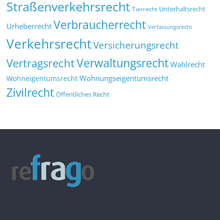
Straßenverkehrsrecht
Tierrecht
Unterhaltsrecht
Verbraucherrecht
Urheberrecht
Verfassungsrecht
Verkehrsrecht
Versicherungsrecht
Verwaltungsrecht
Vertragsrecht
Wahlrecht
Wohnungseigentumsrecht
Wohneigentumsrecht
Zivilrecht
Öffentliches Recht