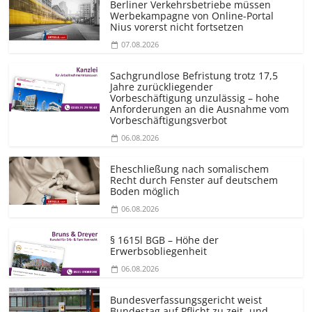
Berliner Verkehrsbetriebe müssen
Werbekampagne von Online-Portal
Nius vorerst nicht fortsetzen
07.08.2026
Sachgrundlose Befristung trotz 17,5
Jahre zurückliegender
Vorbeschäftigung unzulässig – hohe
Anforderungen an die Ausnahme vom
Vorbeschäf­tigungsverbot
06.08.2026
Eheschließung nach somalischem
Recht durch Fenster auf deutschem
Boden möglich
06.08.2026
§ 1615l BGB – Höhe der
Erwerbsobliegenheit
06.08.2026
Bundesver­fassungsgericht weist
Bundestag auf Pflicht zu zeit- und