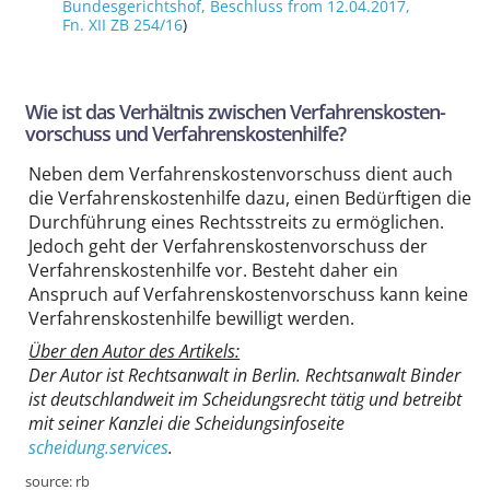
Bundesgerichtshof
, Beschluss from 12.04.2017,
Fn. XII ZB 254/16
)
Wie ist das Verhältnis zwischen Ver­fahrens­kosten­
vorschuss und Verfahrens­kostenhilfe?
Neben dem Ver­fahrens­kosten­vorschuss dient auch
die Verfahrens­kostenhilfe dazu, einen Bedürftigen die
Durchführung eines Rechts­streits zu ermöglichen.
Jedoch geht der Ver­fahrens­kosten­vorschuss der
Verfahrens­kostenhilfe vor. Besteht daher ein
Anspruch auf Ver­fahrens­kosten­vorschuss kann keine
Verfahrens­kostenhilfe bewilligt werden.
Über den Autor des Artikels:
Der Autor ist Rechtsanwalt in Berlin. Rechtsanwalt Binder
ist deutschland­weit im Scheidungs­recht tätig und betreibt
mit seiner Kanzlei die Scheidungs­info­seite
scheidung.services
.
source:
rb