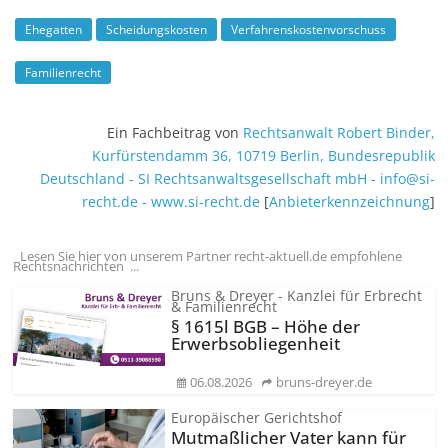
Ehegatten
Scheidungskosten
Verfahrenskostenvorschuss
Familienrecht
Ein Fachbeitrag von
Rechtsanwalt
Robert Binder
,
Kurfürstendamm 36
,
10719
Berlin
,
Bundesrepublik
Deutschland
-
SI Rechtsanwalts­gesellschaft mbH
-
info@si-
recht.de
-
www.si-recht.de
[
Anbieter­kenn­zeichnung
]
Lesen Sie hier von unserem Partner recht-aktuell.de empfohlene
Rechtsnachrichten ...
Bruns & Dreyer - Kanzlei für Erbrecht
& Familienrecht
§ 1615l BGB – Höhe der
Erwerbsobliegenheit
06.08.2026
bruns-dreyer.de
Europäischer Gerichtshof
Mutmaßlicher Vater kann für