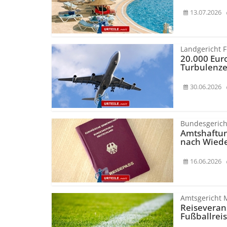
13.07.2026
Landgericht 
20.000 Eur
Turbulenze
30.06.2026
Bundesgerich
Amtshaftun
nach Wiede
16.06.2026
Amtsgericht
Reiseverans
Fußballrei