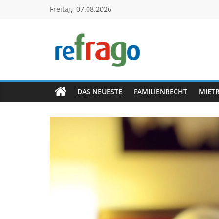
Zum
Freitag, 07.08.2026
Inhalt
springen
refrago
Rechtsfragen
online
DAS NEUESTE
FAMILIENRECHT
MIET
verständlich
erklärt
–
kostenlos