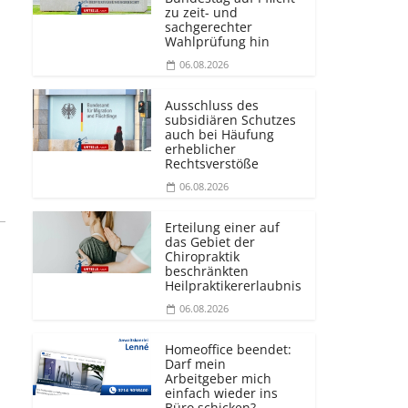
zu zeit- und
sachgerechter
Wahlprüfung hin
06.08.2026
Ausschluss des
subsidiären Schutzes
auch bei Häufung
erheblicher
Rechtsverstöße
06.08.2026
Erteilung einer auf
das Gebiet der
Chiropraktik
beschränkten
Heilprakti­kererlaubnis
06.08.2026
Homeoffice beendet:
Darf mein
Arbeitgeber mich
einfach wieder ins
Büro schicken?