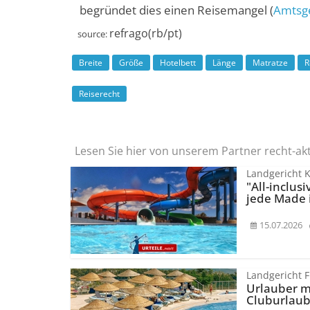
begründet dies einen Reisemangel (
Amtsg
refrago(rb/pt)
source:
Breite
Größe
Hotelbett
Länge
Matratze
R
Reiserecht
Lesen Sie hier von unserem Partner recht-ak
Landgericht 
"All-inclus
jede Made 
15.07.2026
Landgericht 
Urlauber m
Cluburlaub 