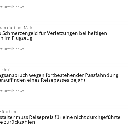
urteile.news
Frankfurt am Main
o Schmerzengeld für Verletzungen bei heftigen
n im Flugzeug
urteile.news
tshof
gs­anspruch wegen fortbestehender Passfahndung
rauffinden eines Reisepasses bejaht
urteile.news
 München
talter muss Reisepreis für eine nicht durchgeführte
se zurückzahlen