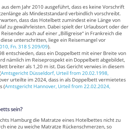
 aus dem Jahr 2010 ausgeführt, dass es keine Vorschrift
zenlänge als Mindeststandard verbindlich vorschreibt.
rwarten, dass das Hotelbett zumindest eine Länge von
af zu gewährleisten. Dabei spielt der Urlaubsort oder der
 Reisender auch auf einer „Billigreise“ in Frankreich die
diese unterschritten, liege ein Reisemangel vor
2010,
Fn. 318 S 209/09
).
98 entschieden, dass ein Doppelbett mit einer Breite von
ird nämlich im Reiseprospekt ein Doppelbett abgebildet,
tt breiter als 1,20 m ist. Das Gericht verwies in diesem
(
Amtsgericht Düsseldorf
, Urteil from 20.02.1998,
ver urteilte im 2024, dass in als Doppelbett vermietetes
s (
Amtsgericht Hannover
, Urteil from 22.02.2024,
etts sein?
ichts Hamburg die Matratze eines Hotelbettes nicht zu
urch eine zu weiche Matratze Rückenschmerzen, so