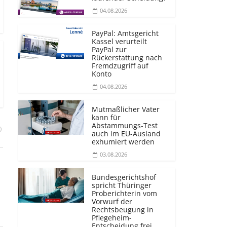
04.08.2026
PayPal: Amtsgericht
Kassel verurteilt
PayPal zur
Rückerstattung nach
Fremdzugriff auf
Konto
04.08.2026
Mutmaßlicher Vater
kann für
Abstammungs-Test
)
auch im EU-Ausland
exhumiert werden
03.08.2026
Bundesgerichtshof
spricht Thüringer
Proberichterin vom
Vorwurf der
Rechtsbeugung in
Pflegeheim-
Entscheidung frei