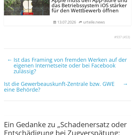
Apple muss den App-Store und
das Betriebssystem iOS stärker
für den Wettbewerb öffnen
13.07.2026
urteile.news
#937 (
453
)
←
Ist das Framing von fremden Werken auf der
eigenen Internetseite oder bei Facebook
zulässig?
→
Ist die Gewerbeauskunft-Zentrale bzw. GWE
eine Behörde?
Ein Gedanke zu „
Schadenersatz oder
Entschädigung bei Zugverspätung: