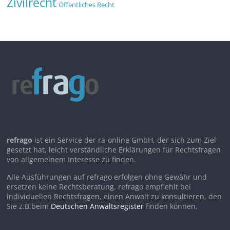
Zivilrecht
Öffentliches Recht
refrago
ist ein Service der ra-online GmbH, der sich zum Ziel
gesetzt hat, leicht verständliche Erklärungen für Rechtsfragen
von allgemeinem Interesse zu finden.
Alle Ausführungen auf refrago erfolgen ohne Gewähr und
ersetzen keine Rechtsberatung. refrago empfiehlt bei
individuellen Rechtsfragen, einen Anwalt zu konsultieren, den
Sie z.B.beim
Deutschen Anwaltsregister
finden können.