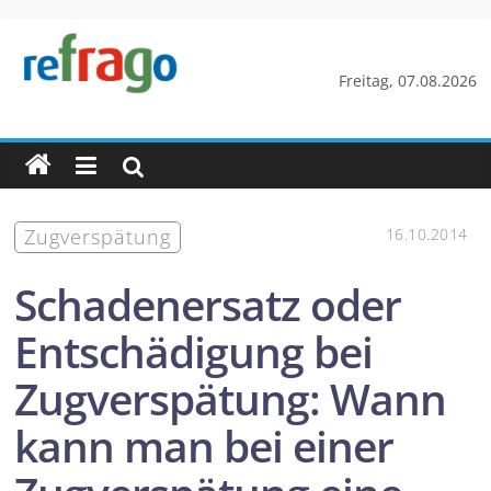
Zum
Inhalt
springen
refrago
Freitag, 07.08.2026
Rechtsfragen
online
verständlich
erklärt
Zugverspätung
16.10.2014
–
kostenlos
Schadenersatz oder
Entschädigung bei
Zugverspätung: Wann
kann man bei einer