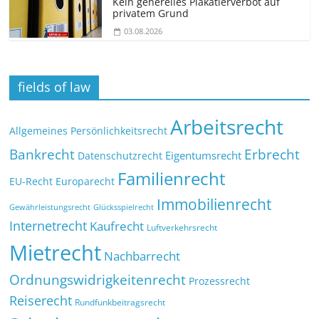
Kein generelles Plakatierverbot auf
privatem Grund
03.08.2026
fields of law
Arbeitsrecht
Allgemeines Persönlichkeitsrecht
Bankrecht
Erbrecht
Eigentumsrecht
Datenschutzrecht
Familienrecht
EU-Recht
Europarecht
Immobilienrecht
Glücksspielrecht
Gewährleistungsrecht
Internetrecht
Kaufrecht
Luftverkehrsrecht
Mietrecht
Nachbarrecht
Ordnungswidrigkeitenrecht
Prozessrecht
Reiserecht
Rundfunkbeitragsrecht