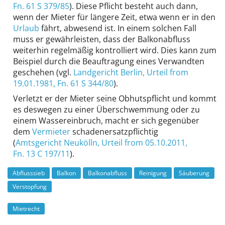
Fn. 61 S 379/85
). Diese Pflicht besteht auch dann,
wenn der Mieter für längere Zeit, etwa wenn er in den
Urlaub
fährt, abwesend ist. In einem solchen Fall
muss er gewährleisten, dass der Balkonabfluss
weiterhin regelmäßig kontrolliert wird. Dies kann zum
Beispiel durch die Beauftragung eines Verwandten
geschehen (vgl.
Landgericht Berlin
, Urteil from
19.01.1981,
Fn. 61 S 344/80
).
Verletzt er der Mieter seine Obhutspflicht und kommt
es deswegen zu einer Überschwemmung oder zu
einem Wassereinbruch, macht er sich gegenüber
dem
Vermieter
schadenersatzpflichtig
(
Amtsgericht Neukölln
, Urteil from 05.10.2011,
Fn. 13 C 197/11
).
Abflusssieb
Balkon
Balkonabfluss
Reinigung
Säuberung
Verstopfung
Mietrecht