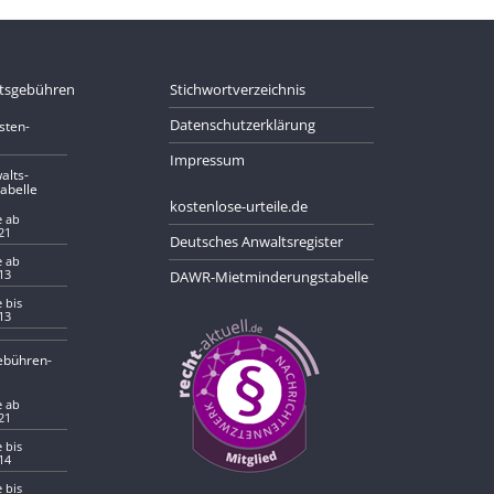
tsgebühren
Stichwortverzeichnis
Datenschutzerklärung
sten­
Impressum
alts­
abelle
kostenlose-urteile.de
 ab
21
Deutsches Anwaltsregister
 ab
13
DAWR-Mietminderungstabelle
 bis
13
gebühren­
 ab
21
 bis
14
 bis