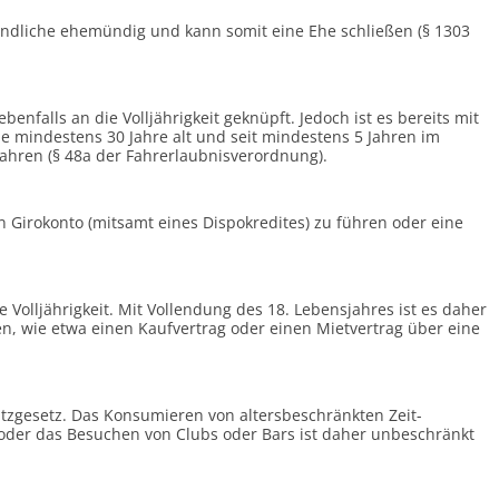
ugendliche ehemündig und kann somit eine Ehe schließen (§ 1303
ebenfalls an die Volljährigkeit geknüpft. Jedoch ist es bereits mit
die mindestens 30 Jahre alt und seit mindestens 5 Jahren im
fahren (§ 48a der Fahr­erlaubnis­verordnung).
ein Girokonto (mitsamt eines Dispo­kredites) zu führen oder eine
e Volljährigkeit. Mit Vollendung des 18. Lebens­jahres ist es daher
en, wie etwa einen Kaufvertrag oder einen Mietvertrag über eine
tz­gesetz. Das Konsumieren von alters­be­schränkten Zeit­
 oder das Besuchen von Clubs oder Bars ist daher unbeschränkt