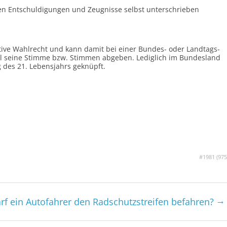
n Ent­schuldi­gungen und Zeugnisse selbst unter­schrieben
tive Wahlrecht und kann damit bei einer Bundes- oder Landtags­
hl seine Stimme bzw. Stimmen abgeben. Lediglich im Bundesland
g des 21. Lebensjahrs geknüpft.
#1981 (
975
→
rf ein Autofahrer den Rad­schutz­streifen befahren?