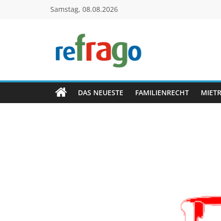
Zum
Samstag, 08.08.2026
Inhalt
springen
refrago
Rechtsfragen
online
DAS NEUESTE
FAMILIENRECHT
MIET
verständlich
erklärt
–
kostenlos