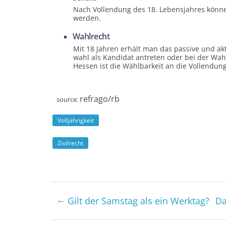
Nach Vollendung des 18. Lebens­jahres könne
werden.
Wahlrecht
Mit 18 Jahren erhält man das passive und ak
wahl als Kandidat antreten oder bei der Wa
Hessen ist die Wähl­barkeit an die Vollendun
refrago/rb
source:
Volljährigkeit
Zivilrecht
←
Gilt der Samstag als ein Werktag?
Da