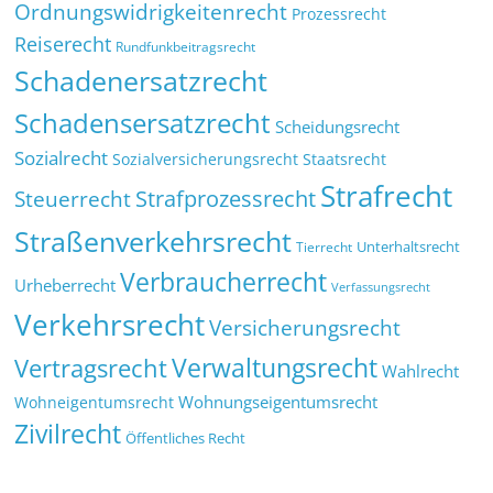
Ordnungswidrigkeitenrecht
Prozessrecht
Reiserecht
Rundfunkbeitragsrecht
Schadenersatzrecht
Schadensersatzrecht
Scheidungsrecht
Sozialrecht
Sozialversicherungsrecht
Staatsrecht
Strafrecht
Strafprozessrecht
Steuerrecht
Straßenverkehrsrecht
Tierrecht
Unterhaltsrecht
Verbraucherrecht
Urheberrecht
Verfassungsrecht
Verkehrsrecht
Versicherungsrecht
Verwaltungsrecht
Vertragsrecht
Wahlrecht
Wohnungseigentumsrecht
Wohneigentumsrecht
Zivilrecht
Öffentliches Recht