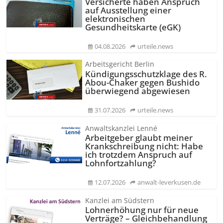
Versicherte haben Anspruch
auf Ausstellung einer
elektronischen
Gesundheitskarte (eGK)
04.08.2026
urteile.news
Arbeitsgericht Berlin
Kündigungs­schutzklage des R.
Abou-Chaker gegen Bushido
überwiegend abgewiesen
31.07.2026
urteile.news
Anwaltskanzlei Lenné
Arbeitgeber glaubt meiner
Krankschreibung nicht: Habe
ich trotzdem Anspruch auf
Lohnfortzahlung?
12.07.2026
anwalt-leverkusen.de
Kanzlei am Südstern
Lohnerhöhung nur für neue
Verträge? – Gleichbehandlung