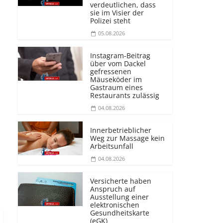
verdeutlichen, dass
sie im Visier der
Polizei steht
05.08.2026
e
Instagram-Beitrag
über vom Dackel
gefressenen
Mäuseköder im
Gastraum eines
Restaurants zulässig
04.08.2026
Innerbetrieblicher
Weg zur Massage kein
Arbeitsunfall
04.08.2026
Versicherte haben
Anspruch auf
Ausstellung einer
elektronischen
Gesundheitskarte
(eGK)