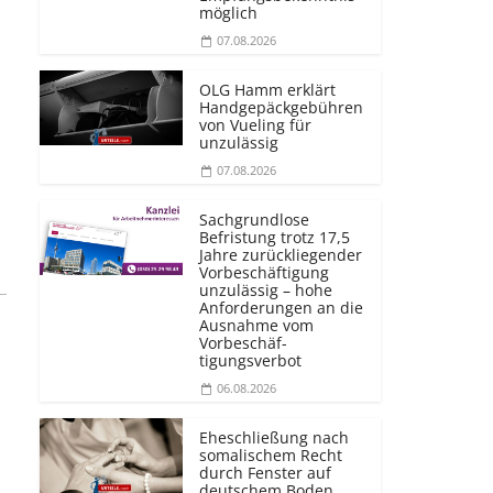
möglich
07.08.2026
OLG Hamm erklärt
Handgepäckgebühren
von Vueling für
unzulässig
07.08.2026
Sachgrundlose
Befristung trotz 17,5
Jahre zurückliegender
Vorbeschäftigung
unzulässig – hohe
Anforderungen an die
Ausnahme vom
Vorbeschäf­
tigungsverbot
06.08.2026
Eheschließung nach
somalischem Recht
durch Fenster auf
deutschem Boden