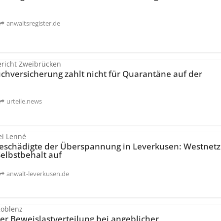
anwaltsregister.de
richt Zweibrücken
h­versicherung zahlt nicht für Quarantäne auf der
urteile.news
ei Lenné
 Geschädigte der Überspannung in Leverkusen: Westnetz
Selbstbehalt auf
anwalt-leverkusen.de
Koblenz
er Beweislast­verteilung bei angeblicher