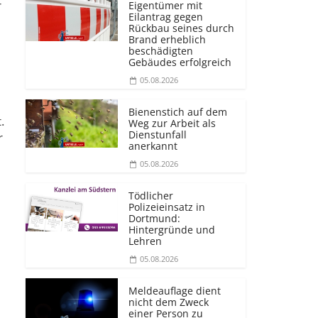
r
Eigentümer mit
Eilantrag gegen
Rückbau seines durch
Brand erheblich
beschädigten
Gebäudes erfolgreich
05.08.2026
Bienenstich auf dem
.
Weg zur Arbeit als
Dienstunfall
r
anerkannt
05.08.2026
Tödlicher
Polizeieinsatz in
Dortmund:
Hintergründe und
Lehren
05.08.2026
Meldeauflage dient
nicht dem Zweck
einer Person zu