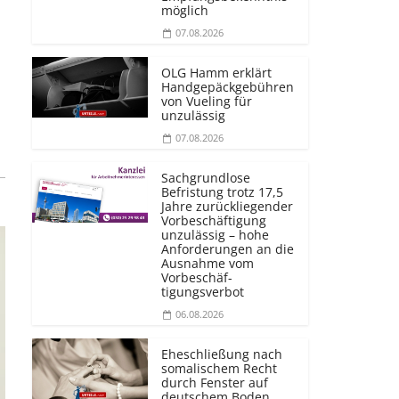
möglich
07.08.2026
OLG Hamm erklärt
Handgepäckgebühren
von Vueling für
unzulässig
07.08.2026
Sachgrundlose
Befristung trotz 17,5
Jahre zurückliegender
Vorbeschäftigung
unzulässig – hohe
Anforderungen an die
Ausnahme vom
Vorbeschäf­
tigungsverbot
06.08.2026
Eheschließung nach
somalischem Recht
durch Fenster auf
deutschem Boden