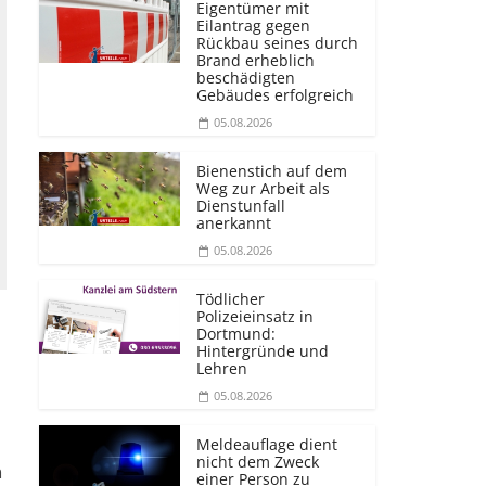
Eigentümer mit
Eilantrag gegen
Rückbau seines durch
Brand erheblich
beschädigten
Gebäudes erfolgreich
05.08.2026
Bienenstich auf dem
Weg zur Arbeit als
Dienstunfall
anerkannt
05.08.2026
Tödlicher
Polizeieinsatz in
Dortmund:
Hintergründe und
Lehren
05.08.2026
Meldeauflage dient
nicht dem Zweck
n
einer Person zu