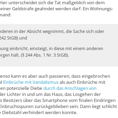
ier unter­scheidet sich die Tat maßgeblich von dem
it einer Geldstrafe geahndet werden darf. Ein Wohnungs­
emand:
nderen in der Absicht wegnimmt, die Sache sich oder
 242 StGB) und
ung einbricht, einsteigt, in diese mit einem anderen
gen hält. (§ 244 Abs. 1 Nr. 3 StGB).
 Ebenso kann es aber auch passieren, dass eingebrochen
hl
Einbrüche mit Vandalismus
als auch Einbrüche mit
en potenzielle Diebe
durch das Anschlagen von
er Lichter in und um das Haus, das Losgehen der
s Besitzers über das Smartphone vom finalen Eindringen
nbruchs­spuren zurück­geblieben sein. Dann liegt schlicht
he Diebstahl verhindert werden konnte.