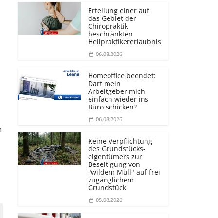
Erteilung einer auf
das Gebiet der
Chiropraktik
beschränkten
Heilprakti­kererlaubnis
06.08.2026
Homeoffice beendet:
Darf mein
Arbeitgeber mich
einfach wieder ins
Büro schicken?
06.08.2026
n
Keine Verpflichtung
des Grundstücks­
eigentümers zur
Beseitigung von
"wildem Müll" auf frei
zugänglichem
Grundstück
05.08.2026