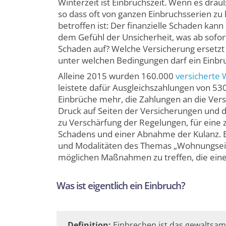
Winterzeit ist Einbruchs­zeit. Wenn es drauß
so dass oft von ganzen Einbruchs­serien zu 
betroffen ist: Der finanzielle Schaden ka
dem Gefühl der Unsicherheit, was ab sofor
Schaden auf? Welche Versicherung ersetz
unter welchen Bedingungen darf ein Einbruc
Alleine 2015 wurden 160.000
versicherte
leistete dafür Ausgleichs­zahlungen von 53
Einbrüche mehr, die Zahlungen an die Versi
Druck auf Seiten der Versicherungen und d
zu Verschärfung der Regelungen, für eine
Schadens und einer Abnahme der Kulanz. E
und Modalitäten des Themas „Wohnungs­einb
möglichen Maßnahmen zu treffen, die einen
Was ist eigentlich ein Einbruch?
Definition:
Einbrechen ist das gewaltsam