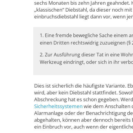
sechs Monaten bis zehn Jahren geahndet. H
„klassischen“ Diebstahl, da dieser noch m
einbruchs­diebstahl liegt dann vor, wenn j
1. Eine fremde bewegliche Sache einem a
einen Dritten rechts­widrig zuzueignen (§
2. Zur Ausführung dieser Tat in eine Wohn
Werkzeug eindringt, oder sich in ihr verbor
Dies ist sicherlich die häufigste Variante.
wird, aber kein Diebstahl stattfindet. Sowo
Abschreckung hat es schon gegeben. Werd
Sicherheitssystemen
wie dem Anschalten d
Alarmanlage oder der Benachrichtigung de
abgehalten, können aber dennoch bereits Ei
ein Einbruch vor, auch wenn der eigentlic