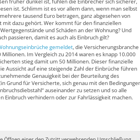
en früher dunkel ist, fühlen die Einbrecher sich sicherer,
lesen ist. Schlimm ist es vor allem dann, wenn man selbst
nn mehrere tausend Euro betragen, ganz abgesehen von
t mit dazu gehört. Wer kommt für den finanziellen
t Wert­gegenstände und Schäden an der Wohnung? Und
h passieren, damit es auch als Einbruch gilt?
 Wohnungseinbrüche gemeldet
, die Versicherungs­branche
0 Millionen. Im Vergleich zu 2014 waren es knapp 10.000
cherten stieg damit um 50 Millionen. Dieser finanzielle
ie Aussicht auf eine steigende Zahl der Einbrüche führen
 zunehmende Genauigkeit bei der Beurteilung des
in Grund für Versicherte, sich genau mit den Bedingunge
ruchs­diebstahl“ auseinander zu setzen und so alle
 Einbruch verhindern oder zur Fahrlässigk­eit machen.
e Öffnen einer den Zutritt verwehrenden Umschließung