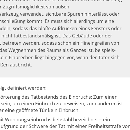
 Zugriffs­möglichkeit von außen.
n Werkzeug verwendet, sichtbare Spuren hinterlässt oder
Umschließung kommt. Es muss sich allerdings um eine
deln, sodass das bloße Aufdrücken eines Fensters oder
r nicht tatbestandsmäßig ist. Das Gebäude oder der
betreten werden, sodass schon ein Hinein­greifen von
das Wegnehmen des Raums als Ganzes ist, beispiels­
Kein Einbrechen liegt hingegen vor, wenn der Täter sich
ßen ausbricht.
lgt definiert werden:
 Erörterung des Tatbestands des Einbruchs: Zum einen
sein, um einen Einbruch zu beweisen, zum anderen ist
er eine geöffnete Tür kein Einbruch.
it Wohnungs­einbruchs­diebstahl bezeichnet – ein
aufgrund der Schwere der Tat mit einer Freiheits­strafe vo