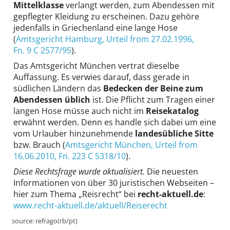
Mittelklasse
verlangt werden, zum Abendessen mit
gepflegter Kleidung zu erscheinen. Dazu gehöre
jedenfalls in Griechenland eine lange Hose
(
Amtsgericht Hamburg
, Urteil from 27.02.1996,
Fn. 9 C 2577/95
).
Das Amtsgericht München vertrat dieselbe
Auffassung. Es verwies darauf, dass gerade in
südlichen Ländern das
Bedecken der Beine zum
Abendessen üblich
ist. Die Pflicht zum Tragen einer
langen Hose müsse auch nicht im
Reisekatalog
erwähnt werden. Denn es handle sich dabei um eine
vom Urlauber hinzunehmende
landesübliche Sitte
bzw. Brauch (
Amtsgericht München
, Urteil from
16.06.2010,
Fn. 223 C 5318/10
).
Diese Rechtsfrage wurde aktualisiert.
Die neuesten
Informationen von über 30 juristischen Webseiten –
hier zum Thema „Reisrecht“ bei
recht-aktuell.de
:
www.recht-aktuell.de/aktuell/Reiserecht
source:
refrago(rb/pt)