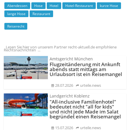
Abendessen
Hose
Hotel
Hotel-Restaurant
kurze Hose
lange Hose
Restaurant
Reiserecht
Lesen Sie hier von unserem Partner recht-aktuell.de empfohlene
Rechtsnachrichten ...
Amtsgericht München
Flugzeitänderung mit Ankunft
abends statt mittags am
Urlaubsort ist ein Reisemangel
28.07.2026
urteile.news
Landgericht Koblenz
"All-inclusive Familienhotel"
bedeutet nicht "all for kids"
und nicht jede Made im Salat
begründet einen Reisemangel
15.07.2026
urteile.news