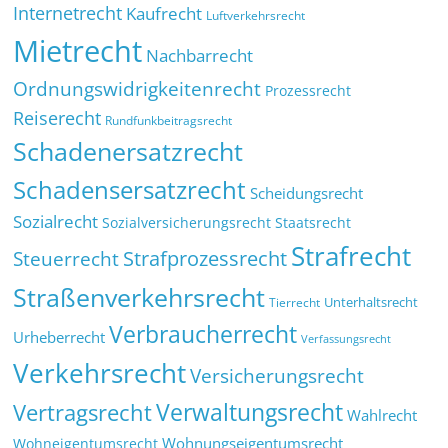
Internetrecht
Kaufrecht
Luftverkehrsrecht
Mietrecht
Nachbarrecht
Ordnungswidrigkeitenrecht
Prozessrecht
Reiserecht
Rundfunkbeitragsrecht
Schadenersatzrecht
Schadensersatzrecht
Scheidungsrecht
Sozialrecht
Sozialversicherungsrecht
Staatsrecht
Strafrecht
Strafprozessrecht
Steuerrecht
Straßenverkehrsrecht
Tierrecht
Unterhaltsrecht
Verbraucherrecht
Urheberrecht
Verfassungsrecht
Verkehrsrecht
Versicherungsrecht
Verwaltungsrecht
Vertragsrecht
Wahlrecht
Wohnungseigentumsrecht
Wohneigentumsrecht