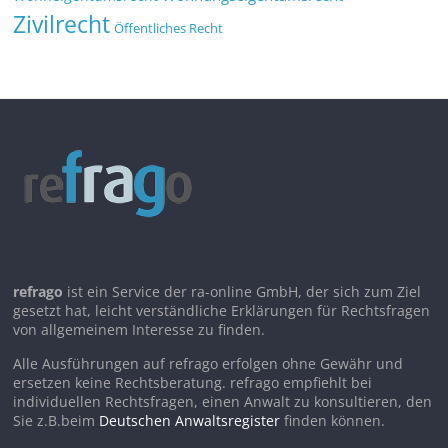
Zivilrecht
Öffentliches Recht
refrago
ist ein Service der ra-online GmbH, der sich zum Ziel
gesetzt hat, leicht verständliche Erklärungen für Rechtsfragen
von allgemeinem Interesse zu finden.
Alle Ausführungen auf refrago erfolgen ohne Gewähr und
ersetzen keine Rechtsberatung. refrago empfiehlt bei
individuellen Rechtsfragen, einen Anwalt zu konsultieren, den
Sie z.B.beim
Deutschen Anwaltsregister
finden können.