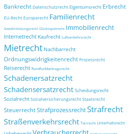
Bankrecht
Erbrecht
Eigentumsrecht
Datenschutzrecht
Familienrecht
EU-Recht
Europarecht
Immobilienrecht
Glücksspielrecht
Gewährleistungsrecht
Internetrecht
Kaufrecht
Luftverkehrsrecht
Mietrecht
Nachbarrecht
Ordnungswidrigkeitenrecht
Prozessrecht
Reiserecht
Rundfunkbeitragsrecht
Schadenersatzrecht
Schadensersatzrecht
Scheidungsrecht
Sozialrecht
Sozialversicherungsrecht
Staatsrecht
Strafrecht
Strafprozessrecht
Steuerrecht
Straßenverkehrsrecht
Tierrecht
Unterhaltsrecht
Verbraucherrecht
Urheberrecht
Verfassungsrecht