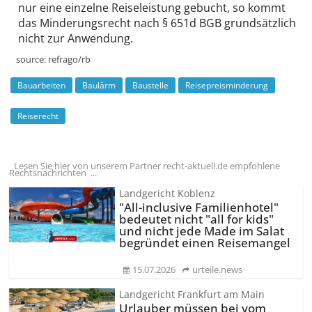
nur eine einzelne Reise­leistung gebucht, so kommt
das Minderungs­recht nach § 651d BGB grund­sätzlich
nicht zur Anwendung.
source:
refrago/rb
Bauarbeiten
Baulärm
Baustelle
Reisepreisminderung
Reiserecht
Lesen Sie hier von unserem Partner recht-aktuell.de empfohlene
Rechtsnachrichten ...
Landgericht Koblenz
"All-inclusive Familienhotel"
bedeutet nicht "all for kids"
und nicht jede Made im Salat
begründet einen Reisemangel
15.07.2026
urteile.news
Landgericht Frankfurt am Main
Urlauber müssen bei vom