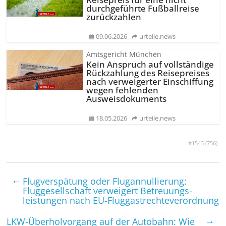
durchgeführte Fußballreise
zurückzahlen
09.06.2026
urteile.news
Amtsgericht München
Kein Anspruch auf vollständige
Rückzahlung des Reisepreises
nach verweigerter Einschiffung
wegen fehlenden
Ausweisdokuments
18.05.2026
urteile.news
#1543 (
756
)
←
Flug­verspätung oder Flugannullierung:
Fluggesellschaft verweigert Betreuungs­
leistungen nach EU-Flug­gast­rechte­verordnung
→
LKW-Überholvorgang auf der Autobahn: Wie