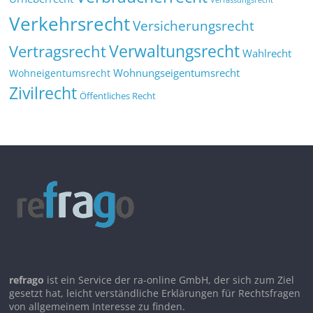
Verkehrsrecht
Versicherungsrecht
Verwaltungsrecht
Vertragsrecht
Wahlrecht
Wohnungseigentumsrecht
Wohneigentumsrecht
Zivilrecht
Öffentliches Recht
refrago
ist ein Service der ra-online GmbH, der sich zum Ziel
gesetzt hat, leicht verständliche Erklärungen für Rechtsfragen
von allgemeinem Interesse zu finden.