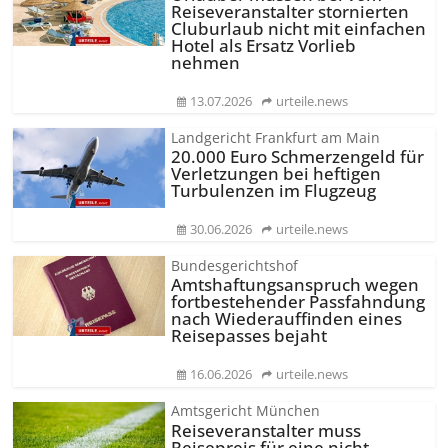
Reiseveranstalter stornierten
Cluburlaub nicht mit einfachen
Hotel als Ersatz Vorlieb
nehmen
13.07.2026
urteile.news
Landgericht Frankfurt am Main
20.000 Euro Schmerzengeld für
Verletzungen bei heftigen
Turbulenzen im Flugzeug
30.06.2026
urteile.news
Bundesgerichtshof
Amtshaftungs­anspruch wegen
fortbestehender Passfahndung
nach Wiederauffinden eines
Reisepasses bejaht
16.06.2026
urteile.news
Amtsgericht München
Reiseveranstalter muss
Reisepreis für eine nicht