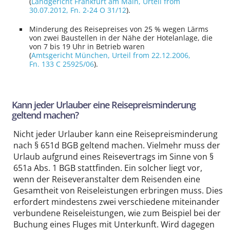
(
Landgericht Frankfurt am Main
, Urteil from
30.07.2012,
Fn. 2-24 O 31/12
).
Minderung des Reise­preises von 25 % wegen Lärms
von zwei Baustellen in der Nähe der Hotelanlage, die
von 7 bis 19 Uhr in Betrieb waren
(
Amtsgericht München
, Urteil from 22.12.2006,
Fn. 133 C 25925/06
).
Kann jeder Urlauber eine Reise­preis­minderung
geltend machen?
Nicht jeder Urlauber kann eine Reise­preis­minderung
nach § 651d BGB geltend machen. Vielmehr muss der
Urlaub aufgrund eines Reise­vertrags im Sinne von §
651a Abs. 1 BGB stattfinden. Ein solcher liegt vor,
wenn der Reise­veranstalter dem Reisenden eine
Gesamtheit von Reise­leistungen erbringen muss. Dies
erfordert mindestens zwei verschiedene miteinander
verbundene Reise­leistungen, wie zum Beispiel bei der
Buchung eines Fluges mit Unterkunft. Wird dagegen