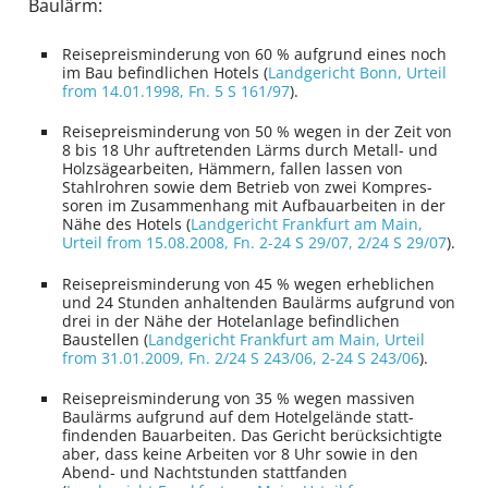
Baulärm:
Reise­preis­minderung von 60 % aufgrund eines noch
im Bau befindlichen Hotels (
Landgericht Bonn
, Urteil
from 14.01.1998,
Fn. 5 S 161/97
).
Reise­preis­minderung von 50 % wegen in der Zeit von
8 bis 18 Uhr auf­tretenden Lärms durch Metall- und
Holzsäge­arbeiten, Hämmern, fallen lassen von
Stahlrohren sowie dem Betrieb von zwei Kompres­
soren im Zusammenhang mit Aufbau­arbeiten in der
Nähe des Hotels (
Landgericht Frankfurt am Main
,
Urteil from 15.08.2008,
Fn. 2-24 S 29/07, 2/24 S 29/07
).
Reise­preis­minderung von 45 % wegen erheblichen
und 24 Stunden anhaltenden Baulärms aufgrund von
drei in der Nähe der Hotelanlage befindlichen
Baustellen (
Landgericht Frankfurt am Main
, Urteil
from 31.01.2009,
Fn. 2/24 S 243/06, 2-24 S 243/06
).
Reise­preis­minderung von 35 % wegen massiven
Baulärms aufgrund auf dem Hotel­gelände statt­
findenden Bauarbeiten. Das Gericht berücksichtigte
aber, dass keine Arbeiten vor 8 Uhr sowie in den
Abend- und Nacht­stunden stattfanden