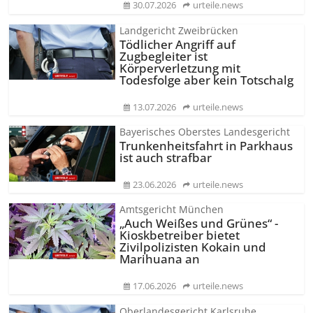
30.07.2026
urteile.news
Landgericht Zweibrücken
Tödlicher Angriff auf
Zugbegleiter ist
Körperverletzung mit
Todesfolge aber kein Totschalg
13.07.2026
urteile.news
Bayerisches Oberstes Landesgericht
Trunkenheitsfahrt in Parkhaus
ist auch strafbar
23.06.2026
urteile.news
Amtsgericht München
„Auch Weißes und Grünes“ -
Kioskbetreiber bietet
Zivilpolizisten Kokain und
Marihuana an
17.06.2026
urteile.news
Oberlandesgericht Karlsruhe