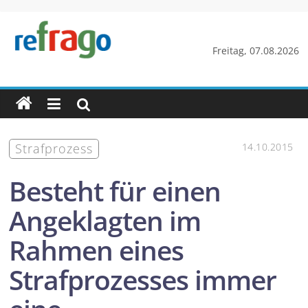
Zum
Inhalt
springen
refrago
Freitag, 07.08.2026
Rechtsfragen
online
verständlich
erklärt
Strafprozess
14.10.2015
–
kostenlos
Besteht für einen
Angeklagten im
Rahmen eines
Strafprozesses immer