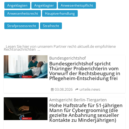
Angeklagten
Angeklagter
Anwesenheitspflicht
Anwesenheitsrecht
Hauptverhandlung
Strafprozessrecht
Strafrecht
Lesen Sie hier von unserem Partner recht-aktuell.de empfohlene
Rechtsnachrichten ...
Bundesgerichtshof
Bundesgerichtshof spricht
Thüringer Proberichterin vom
Vorwurf der Rechtsbeugung in
Pflegeheim-Entscheidung frei
03.08.2026
urteile.news
Amtsgericht Berlin-Tiergarten
Hohe Haftstrafe für 51-jährigen
Mann für Cybergrooming (die
gezielte Anbahnung sexueller
Kontakte zu Minderjährigen)