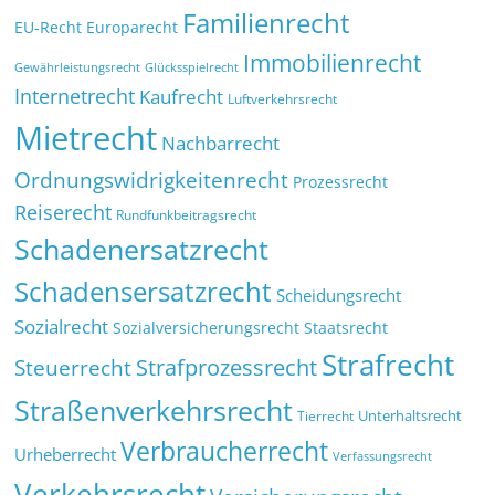
Familienrecht
EU-Recht
Europarecht
Immobilienrecht
Glücksspielrecht
Gewährleistungsrecht
Internetrecht
Kaufrecht
Luftverkehrsrecht
Mietrecht
Nachbarrecht
Ordnungswidrigkeitenrecht
Prozessrecht
Reiserecht
Rundfunkbeitragsrecht
Schadenersatzrecht
Schadensersatzrecht
Scheidungsrecht
Sozialrecht
Sozialversicherungsrecht
Staatsrecht
Strafrecht
Strafprozessrecht
Steuerrecht
Straßenverkehrsrecht
Tierrecht
Unterhaltsrecht
Verbraucherrecht
Urheberrecht
Verfassungsrecht
Verkehrsrecht