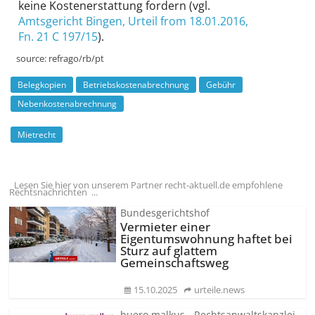
keine Kosten­erstattung fordern (vgl.
Amtsgericht Bingen
, Urteil from 18.01.2016,
Fn. 21 C 197/15
).
source:
refrago/rb/pt
Belegkopien
Betriebskostenabrechnung
Gebühr
Nebenkostenabrechnung
Mietrecht
Lesen Sie hier von unserem Partner recht-aktuell.de empfohlene
Rechtsnachrichten ...
Bundesgerichtshof
Vermieter einer
Eigentumswohnung haftet bei
Sturz auf glattem
Gemeinschaftsweg
15.10.2025
urteile.news
buero.malkus - Rechtsanwaltskanzlei