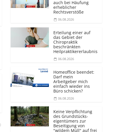
auch bei Häufung
erheblicher
Rechtsverstöße
06.08.2026
Erteilung einer auf
das Gebiet der
Chiropraktik
beschränkten
Heilprakti­kererlaubnis
06.08.2026
Homeoffice beendet:
Darf mein
Arbeitgeber mich
einfach wieder ins
Büro schicken?
06.08.2026
Keine Verpflichtung
des Grundstücks­
eigentümers zur
)
Beseitigung von
"wildem Müll" auf frei