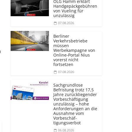
OLG Hamm erklärt
Handgepäckgebühren
von Vueling für
unzulässig
07.08.2026
Berliner
Verkehrsbetriebe
müssen
Werbekampagne von
n
Online-Portal Nius
vorerst nicht
fortsetzen
07.08.2026
Sachgrundlose
Befristung trotz 17,5
Jahre zurückliegender
Vorbeschäftigung
unzulässig – hohe
Anforderungen an die
Ausnahme vom
Vorbeschäf­
tigungsverbot
06.08.2026