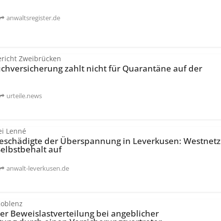
anwaltsregister.de
richt Zweibrücken
h­versicherung zahlt nicht für Quarantäne auf der
urteile.news
ei Lenné
 Geschädigte der Überspannung in Leverkusen: Westnetz
Selbstbehalt auf
anwalt-leverkusen.de
Koblenz
er Beweislast­verteilung bei angeblicher