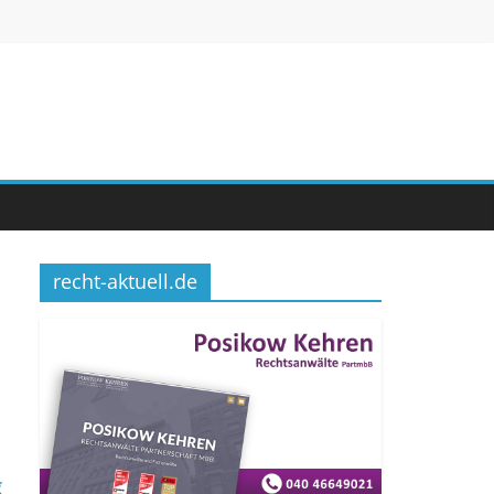
recht-aktuell.de
g