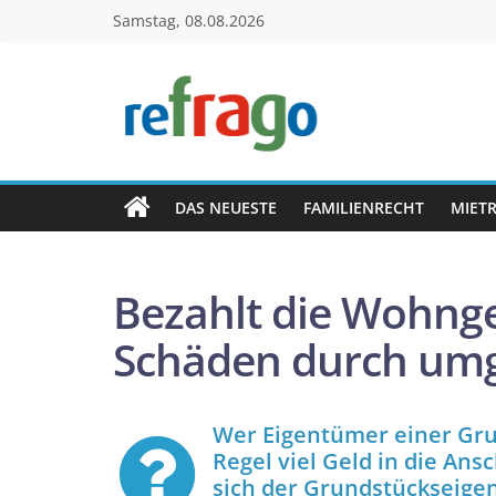
Zum
Samstag, 08.08.2026
Inhalt
springen
refrago
Rechtsfragen
online
DAS NEUESTE
FAMILIENRECHT
MIET
verständlich
erklärt
–
Bezahlt die Wohng
kostenlos
Schäden durch um
Wer Eigentümer einer Grun
Regel viel Geld in die Ans
sich der Grundstückseig