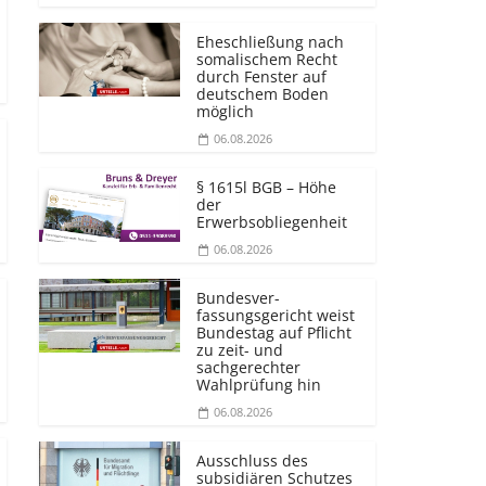
Eheschließung nach
somalischem Recht
durch Fenster auf
deutschem Boden
möglich
06.08.2026
§ 1615l BGB – Höhe
der
Erwerbsobliegenheit
06.08.2026
Bundesver­
fassungsgericht weist
Bundestag auf Pflicht
zu zeit- und
sachgerechter
Wahlprüfung hin
06.08.2026
Ausschluss des
subsidiären Schutzes