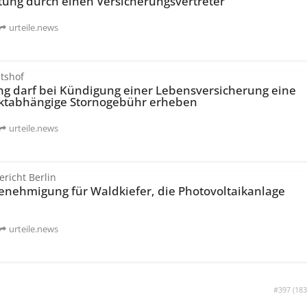
tung durch einen Versicherungs­vertreter
urteile.news
tshof
ng darf bei Kündigung einer Lebensversicherung eine
kt­abhängige Stornogebühr erheben
urteile.news
richt Berlin
genehmigung für Waldkiefer, die Photovoltaikanlage
urteile.news
#397 (
183