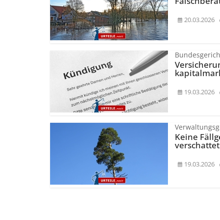
Falschbera
20.03.2026
Bundesgerich
Versicheru
kapitalmar
19.03.2026
Verwaltungsge
Keine Fäll
verschattet
19.03.2026