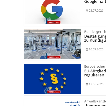
Google haf
23.07.2026
Bundesgerich
Bestätigun
zu Kündigu
16.07.2026
Europäischer
EU-Mitglie
regulieren
17.06.2026
Anwaltskanzl
„Kontozugri