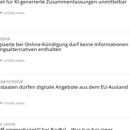
tet für KI-generierte Zusammenfassungen unmittelbar
urteile.news
tshof
gsseite bei Online-Kündigung darf keine Informationen
ngsal­ternativen enthalten
urteile.news
 Gerichtshof
dstaaten dürfen digitale Angebote aus dem EU-Ausland
urteile.news
ei Lenné
ff eingeschränkt“ bei PayPal – Was tun bei einer