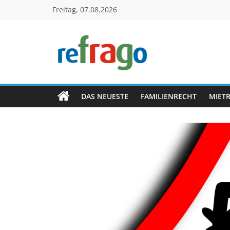
Zum
Freitag, 07.08.2026
Inhalt
springen
refrago
Rechtsfragen
online
DAS NEUESTE
FAMILIENRECHT
MIET
verständlich
erklärt
–
kostenlos