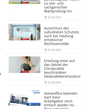
zu zeit- und
sachgerechter
Wahlprüfung hin
06.08.2026
Ausschluss des
subsidiären Schutzes
auch bei Häufung
erheblicher
Rechtsverstöße
06.08.2026
Erteilung einer auf
das Gebiet der
Chiropraktik
beschränkten
e
Heilprakti­kererlaubnis
06.08.2026
Homeoffice beendet:
Darf mein
Arbeitgeber mich
einfach wieder ins
Büro schicken?