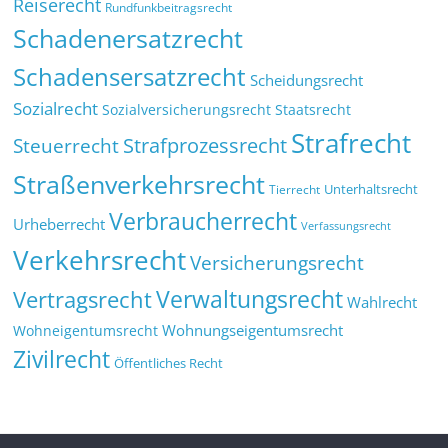
Reiserecht
Rundfunkbeitragsrecht
Schadenersatzrecht
Schadensersatzrecht
Scheidungsrecht
Sozialrecht
Sozialversicherungsrecht
Staatsrecht
Strafrecht
Strafprozessrecht
Steuerrecht
Straßenverkehrsrecht
Tierrecht
Unterhaltsrecht
Verbraucherrecht
Urheberrecht
Verfassungsrecht
Verkehrsrecht
Versicherungsrecht
Verwaltungsrecht
Vertragsrecht
Wahlrecht
Wohnungseigentumsrecht
Wohneigentumsrecht
Zivilrecht
Öffentliches Recht