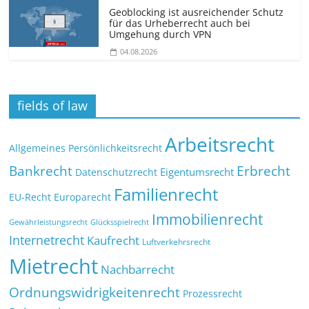
Geoblocking ist ausreichender Schutz
für das Urheberrecht auch bei
Umgehung durch VPN
04.08.2026
fields of law
Arbeitsrecht
Allgemeines Persönlichkeitsrecht
Bankrecht
Erbrecht
Eigentumsrecht
Datenschutzrecht
Familienrecht
EU-Recht
Europarecht
Immobilienrecht
Glücksspielrecht
Gewährleistungsrecht
Internetrecht
Kaufrecht
Luftverkehrsrecht
Mietrecht
Nachbarrecht
Ordnungswidrigkeitenrecht
Prozessrecht