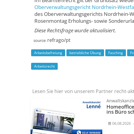
Im Beamtenrecht gilt der Grundsatz wieder
Oberverwaltungsgericht Nordrhein-Westfa
des Oberverwaltungsgerichts Nordrhein-W
Rosenmontag Erholungs- sowie Sonderurl
Diese Rechtsfrage wurde aktualisiert.
refrago/pt
source:
Arbeitsbefreiung
betriebliche Übung
Fasching
Fr
Arbeitsrecht
Lesen Sie hier von unserem Partner recht-ak
Anwaltskanzl
Homeoffice
ins Büro sc
06.08.2026