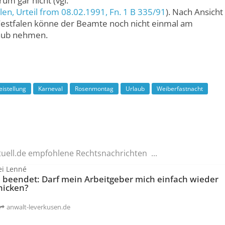
um gar nicht (vgl.
len
, Urteil from 08.02.1991,
Fn. 1 B 335/91
). Nach Ansicht
estfalen könne der Beamte noch nicht einmal am
aub nehmen.
eistellung
Karneval
Rosenmontag
Urlaub
Weiberfastnacht
tuell.de empfohlene Rechtsnachrichten ...
ei Lenné
 beendet: Darf mein Arbeitgeber mich einfach wieder
hicken?
anwalt-leverkusen.de