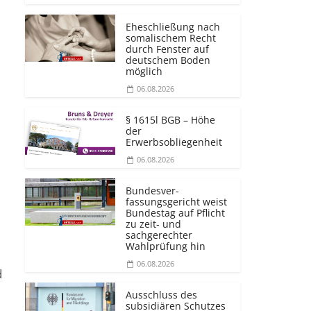
Eheschließung nach
somalischem Recht
durch Fenster auf
deutschem Boden
möglich
06.08.2026
§ 1615l BGB – Höhe
der
Erwerbsobliegenheit
06.08.2026
Bundesver­
fassungsgericht weist
Bundestag auf Pflicht
zu zeit- und
sachgerechter
Wahlprüfung hin
06.08.2026
d
Ausschluss des
subsidiären Schutzes