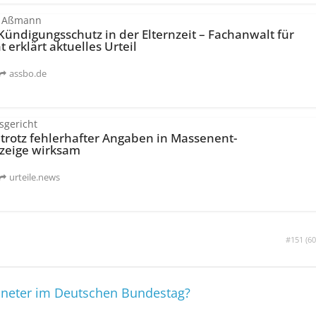
t Aßmann
Kündigungsschutz in der Elternzeit – Fachanwalt für
t erklärt aktuelles Urteil
assbo.de
sgericht
trotz fehlerhafter Angaben in Massenent­
zeige wirksam
urteile.news
#151 (
60
dneter im Deutschen Bundestag?