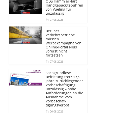
OLG Hamm erklärt
Handgepäckgebühren
von Vueling für
.
unzulässig
07.08.2026
Berliner
Verkehrsbetriebe
müssen
Werbekampagne von
Online-Portal Nius
vorerst nicht
fortsetzen
07.08.2026
Sachgrundlose
Befristung trotz 17,5
Jahre zurückliegender
Vorbeschäftigung
unzulässig – hohe
Anforderungen an die
Ausnahme vom
Vorbeschäf­
tigungsverbot
06.08.2026