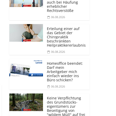
auch bei Häufung
erheblicher
Rechtsverstöße
06.08.2026
Erteilung einer auf
das Gebiet der
Chiropraktik
beschränkten
Heilprakti­kererlaubnis
06.08.2026
Homeoffice beendet:
Darf mein
Arbeitgeber mich
einfach wieder ins
Büro schicken?
06.08.2026
Keine Verpflichtung
des Grundstücks­
eigentümers zur
Beseitigung von
"wildem Müll" auf frei