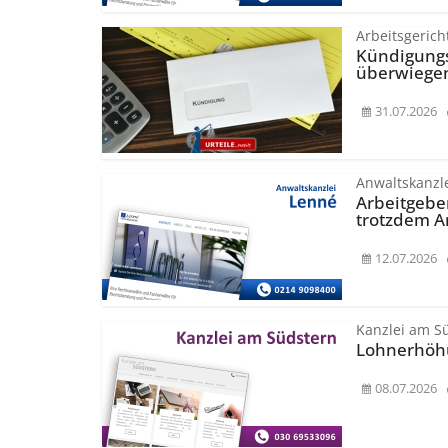
Arbeitsgerich
Kündigungs
überwiege
31.07.2026
Anwaltskanzl
Arbeitgebe
trotzdem A
12.07.2026
Kanzlei am S
Lohnerhöhu
08.07.2026