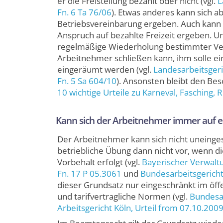
er die Freistellung bezahlt oder nicht (vgl.
L
Fn. 6 Ta 76/06
). Etwas anderes kann sich a
Betriebsvereinbarung ergeben. Auch kann s
Anspruch auf bezahlte Freizeit ergeben. U
regelmäßige Wiederholung bestimmter Ver
Arbeitnehmer schließen kann, ihm solle ei
eingeräumt werden (vgl.
Landesarbeitsgeri
Fn. 5 Sa 604/10
). Ansonsten bleibt den Bes
10 wichtige Urteile zu Karneval, Fasching
Kann sich der Arbeitnehmer immer auf e
Der Arbeitnehmer kann sich nicht uneingesc
betriebliche Übung dann nicht vor, wenn di
Vorbehalt erfolgt (vgl.
Bayerischer Verwalt
Fn. 17 P 05.3061
und
Bundesarbeitsgerich
dieser Grundsatz nur eingeschränkt im öffe
und tarifvertragliche Normen (vgl.
Bundesar
Arbeitsgericht Köln
, Urteil from 07.10.200