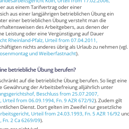
andesarbeitsgericht Köln
, Urteil from 17.02.2006,
ber aus einem Tarifvertrag oder einer
ich aus einer langjährigen betrieblichen Übung ein
nter einer betrieblichen Übung versteht man die
haltensweisen des Arbeitgebers, aus denen der
ne Leistung oder eine Vergünstigung auf Dauer
cht Rheinland-Pfalz
, Urteil from 07.04.2011,
chäftigten nichts anderes übrig als Urlaub zu nehmen (vgl.
, Rosenmontag und Weiberfastnacht
).
ine betriebliche Übung berufen?
hränkt auf die betriebliche Übung berufen. So liegt eine
e Gewährung der Arbeitsbefreiung alljährlich unter
ungsgerichtshof
, Beschluss from 25.07.2007,
t
, Urteil from 06.09.1994,
Fn. 9 AZR 672/92
). Zudem gilt
ntlichen Dienst. Dort gelten im Zweifel nur gesetzliche
beitsgericht
, Urteil from 24.03.1993,
Fn. 5 AZR 16/92
un
9,
Fn. 2 Ca 6269/09
).