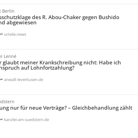
t Berlin
­schutzklage des R. Abou-Chaker gegen Bushido
nd abgewiesen
urteile.news
ei Lenné
r glaubt meiner Krankschreibung nicht: Habe ich
nspruch auf Lohnfortzahlung?
anwalt-leverkusen.de
üdstern
ng nur für neue Verträge? – Gleichbehandlung zählt
kanzlei-am-suedstern.de