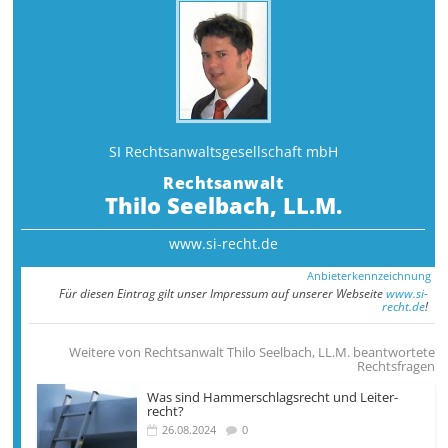
SI Rechtsanwalts­gesellschaft mbH
Rechtsanwalt
Thilo Seelbach, LL.M.
www.si-recht.de
Anbieterkennzeichnung
Für diesen Eintrag gilt unser Impressum auf unserer Webseite
www.si-
recht.de
!
Weitere von Rechtsanwalt Thilo Seelbach, LL.M. beantwortete
Rechtsfragen
Was sind Hammer­­schlags­recht und Leiter­
recht?
26.08.2024
0