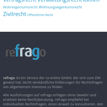
Wahlrecht
Wohnungseigentumsrecht
Wohneigentumsrecht
Zivilrecht
Öffentliches Recht
refrago
ist ein Service der ra-online GmbH, der sich zum Ziel
gesetzt hat, leicht verständliche Erklärungen für Rechtsfragen
von allgemeinem Interesse zu finden.
Alle Ausführungen auf refrago erfolgen ohne Gewähr und
ersetzen keine Rechtsberatung. refrago empfiehlt bei
individuellen Rechtsfragen, einen Anwalt zu konsultieren, den