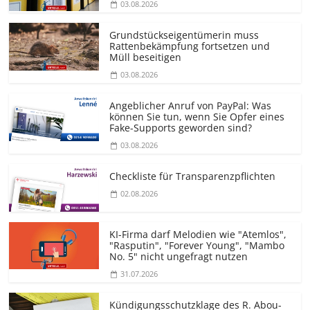
03.08.2026
Grundstücks­eigentümerin muss
Rattenbekämpfung fortsetzen und
Müll beseitigen
03.08.2026
Angeblicher Anruf von PayPal: Was
können Sie tun, wenn Sie Opfer eines
Fake-Supports geworden sind?
03.08.2026
Checkliste für Transparenz­pflichten
02.08.2026
KI-Firma darf Melodien wie "Atemlos",
"Rasputin", "Forever Young", "Mambo
No. 5" nicht ungefragt nutzen
31.07.2026
Kündigungs­schutzklage des R. Abou-