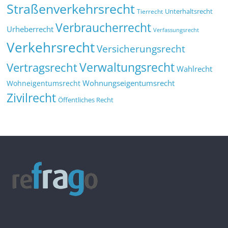
Straßenverkehrsrecht
Tierrecht
Unterhaltsrecht
Verbraucherrecht
Urheberrecht
Verfassungsrecht
Verkehrsrecht
Versicherungsrecht
Verwaltungsrecht
Vertragsrecht
Wahlrecht
Wohnungseigentumsrecht
Wohneigentumsrecht
Zivilrecht
Öffentliches Recht