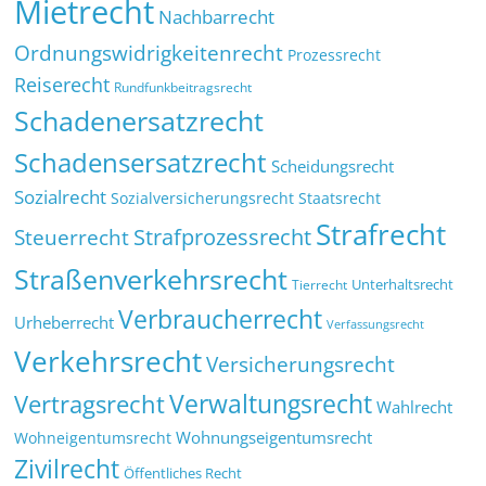
Mietrecht
Nachbarrecht
Ordnungswidrigkeitenrecht
Prozessrecht
Reiserecht
Rundfunkbeitragsrecht
Schadenersatzrecht
Schadensersatzrecht
Scheidungsrecht
Sozialrecht
Sozialversicherungsrecht
Staatsrecht
Strafrecht
Strafprozessrecht
Steuerrecht
Straßenverkehrsrecht
Tierrecht
Unterhaltsrecht
Verbraucherrecht
Urheberrecht
Verfassungsrecht
Verkehrsrecht
Versicherungsrecht
Verwaltungsrecht
Vertragsrecht
Wahlrecht
Wohnungseigentumsrecht
Wohneigentumsrecht
Zivilrecht
Öffentliches Recht