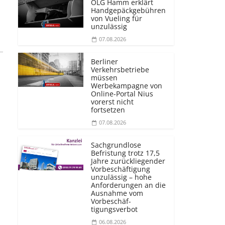
OLG Hamm erklärt
Handgepäckgebühren
von Vueling für
unzulässig
07.08.2026
Berliner
Verkehrsbetriebe
müssen
Werbekampagne von
Online-Portal Nius
vorerst nicht
fortsetzen
07.08.2026
Sachgrundlose
Befristung trotz 17,5
Jahre zurückliegender
Vorbeschäftigung
unzulässig – hohe
Anforderungen an die
Ausnahme vom
Vorbeschäf­
tigungsverbot
06.08.2026