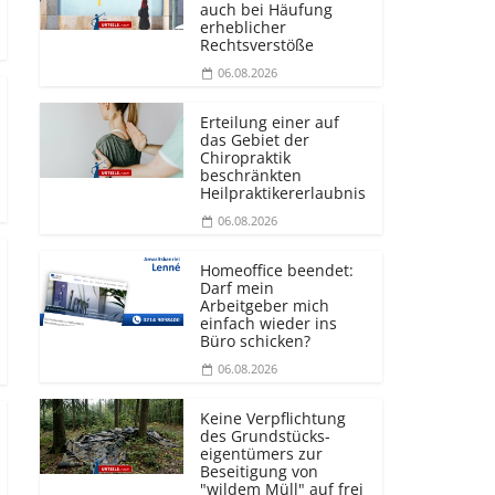
auch bei Häufung
erheblicher
Rechtsverstöße
06.08.2026
Erteilung einer auf
das Gebiet der
Chiropraktik
beschränkten
Heilprakti­kererlaubnis
06.08.2026
Homeoffice beendet:
Darf mein
Arbeitgeber mich
einfach wieder ins
Büro schicken?
06.08.2026
Keine Verpflichtung
des Grundstücks­
eigentümers zur
Beseitigung von
"wildem Müll" auf frei