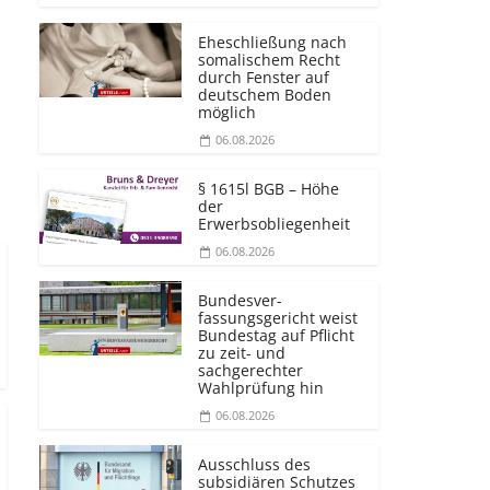
Eheschließung nach
somalischem Recht
durch Fenster auf
deutschem Boden
möglich
06.08.2026
§ 1615l BGB – Höhe
der
Erwerbsobliegenheit
06.08.2026
Bundesver­
fassungsgericht weist
Bundestag auf Pflicht
zu zeit- und
sachgerechter
Wahlprüfung hin
06.08.2026
Ausschluss des
subsidiären Schutzes