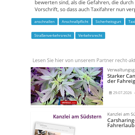
bewerten sind, als die Gefahren, die durch 
Vorschrift, so dass auch Taxifahrer nun ver
anschnallen
Anschnallpflicht
Sicherheitsgurt
Tax
Straßenverkehrsrecht
Verkehrsrecht
Lesen Sie hier von unserem Partner recht-ak
Verwaltungsge
Starker Can
der Fahrei
29.07.2026
Kanzlei am S
Carsharing
Fahrerlaub