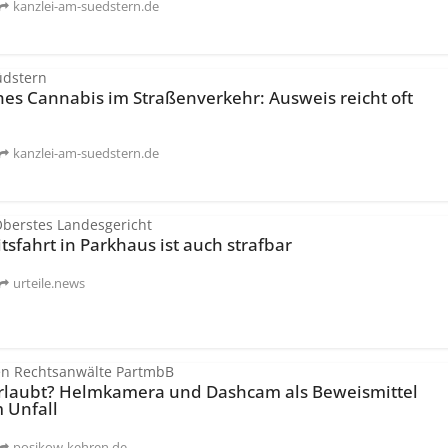
kanzlei-am-suedstern.de
üdstern
hes Cannabis im Straßenverkehr: Ausweis reicht oft
kanzlei-am-suedstern.de
Oberstes Landesgericht
sfahrt in Parkhaus ist auch strafbar
urteile.news
en Rechtsanwälte PartmbB
laubt? Helmkamera und Dashcam als Beweismittel
 Unfall
posikow-kehren.de