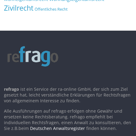
Zivilrecht
Öffentliches Recht
refrago
ist ein Service der ra-online GmbH, der sich zum Ziel
gesetzt hat, leicht verständliche Erklärungen für Rechtsfragen
von allgemeinem Interesse zu finden.
Alle Ausführungen auf refrago erfolgen ohne Gewähr und
ersetzen keine Rechtsberatung. refrago empfiehlt bei
individuellen Rechtsfragen, einen Anwalt zu konsultieren, den
Sie z.B.beim
Deutschen Anwaltsregister
finden können.