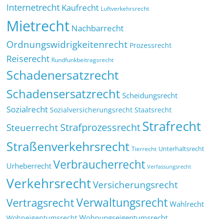
Internetrecht
Kaufrecht
Luftverkehrsrecht
Mietrecht
Nachbarrecht
Ordnungswidrigkeitenrecht
Prozessrecht
Reiserecht
Rundfunkbeitragsrecht
Schadenersatzrecht
Schadensersatzrecht
Scheidungsrecht
Sozialrecht
Sozialversicherungsrecht
Staatsrecht
Strafrecht
Strafprozessrecht
Steuerrecht
Straßenverkehrsrecht
Tierrecht
Unterhaltsrecht
Verbraucherrecht
Urheberrecht
Verfassungsrecht
Verkehrsrecht
Versicherungsrecht
Verwaltungsrecht
Vertragsrecht
Wahlrecht
Wohnungseigentumsrecht
Wohneigentumsrecht