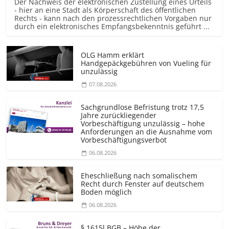
Der Nachweis der elektronischen Zustellung eines Urteils
- hier an eine Stadt als Körperschaft des öffentlichen
Rechts - kann nach den prozessrechtlichen Vorgaben nur
durch ein elektronisches Empfangsbekenntnis geführt ...
OLG Hamm erklärt
Handgepäckgebühren von Vueling für
unzulässig
07.08.2026
Sachgrundlose Befristung trotz 17,5
Jahre zurückliegender
Vorbeschäftigung unzulässig – hohe
Anforderungen an die Ausnahme vom
Vorbeschäf­tigungsverbot
06.08.2026
Eheschließung nach somalischem
Recht durch Fenster auf deutschem
Boden möglich
06.08.2026
§ 1615l BGB – Höhe der