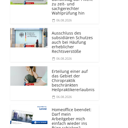
zu zeit- und
sachgerechter
Wahlprüfung hin
06.08.2026
Ausschluss des
subsidiären Schutzes
auch bei Häufung
erheblicher
Rechtsverstöße
06.08.2026
Erteilung einer auf
das Gebiet der
Chiropraktik
beschränkten
Heilprakti­kererlaubnis
06.08.2026
Homeoffice beendet:
Darf mein
Arbeitgeber mich
einfach wieder ins
Büro schicken?