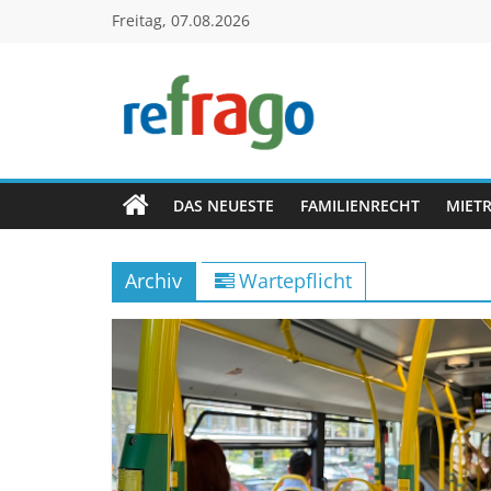
Zum
Freitag, 07.08.2026
Inhalt
springen
refrago
Rechtsfragen
online
DAS NEUESTE
FAMILIENRECHT
MIET
verständlich
erklärt
Archiv
Wartepflicht
–
kostenlos