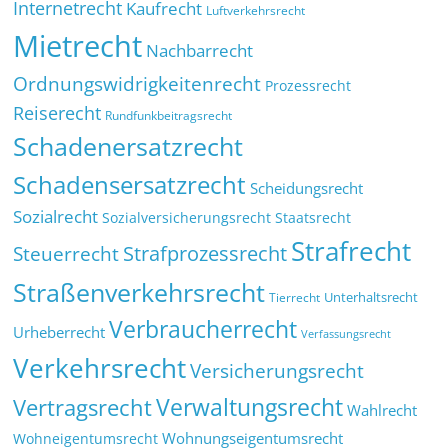
Internetrecht
Kaufrecht
Luftverkehrsrecht
Mietrecht
Nachbarrecht
Ordnungswidrigkeitenrecht
Prozessrecht
Reiserecht
Rundfunkbeitragsrecht
Schadenersatzrecht
Schadensersatzrecht
Scheidungsrecht
Sozialrecht
Sozialversicherungsrecht
Staatsrecht
Strafrecht
Strafprozessrecht
Steuerrecht
Straßenverkehrsrecht
Tierrecht
Unterhaltsrecht
Verbraucherrecht
Urheberrecht
Verfassungsrecht
Verkehrsrecht
Versicherungsrecht
Verwaltungsrecht
Vertragsrecht
Wahlrecht
Wohnungseigentumsrecht
Wohneigentumsrecht