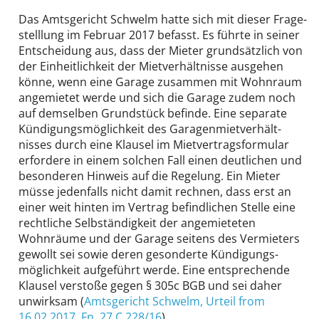
Das Amtsgericht Schwelm hatte sich mit dieser Frage­
stelllung im Februar 2017 befasst. Es führte in seiner
Entscheidung aus, dass der Mieter grund­sätzlich von
der Einheitlich­keit der Miet­verhältnisse ausgehen
könne, wenn eine Garage zusammen mit Wohnraum
angemietet werde und sich die Garage zudem noch
auf demselben Grundstück befinde. Eine separate
Kündigungs­möglichkeit des Garagen­miet­verhält­
nisses durch eine Klausel im Miet­vertrags­formular
erfordere in einem solchen Fall einen deutlichen und
besonderen Hinweis auf die Regelung. Ein Mieter
müsse jedenfalls nicht damit rechnen, dass erst an
einer weit hinten im Vertrag befindlichen Stelle eine
rechtliche Selb­ständigkeit der an­gemieteten
Wohnräume und der Garage seitens des Vermieters
gewollt sei sowie deren gesonderte Kündigungs­
möglichkeit aufgeführt werde. Eine entsprechende
Klausel verstoße gegen § 305c BGB und sei daher
unwirksam (
Amtsgericht Schwelm
, Urteil from
16.02.2017,
Fn. 27 C 228/16
).