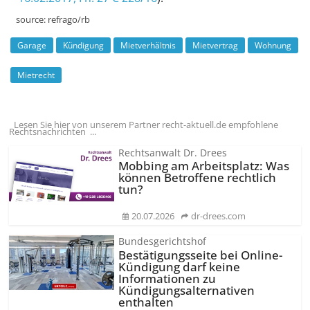
source:
refrago/rb
Garage
Kündigung
Mietverhältnis
Mietvertrag
Wohnung
Mietrecht
Lesen Sie hier von unserem Partner recht-aktuell.de empfohlene
Rechtsnachrichten ...
Rechtsanwalt Dr. Drees
Mobbing am Arbeitsplatz: Was
können Betroffene rechtlich
tun?
20.07.2026
dr-drees.com
Bundesgerichtshof
Bestätigungsseite bei Online-
Kündigung darf keine
Informationen zu
Kündigungsal­ternativen
enthalten