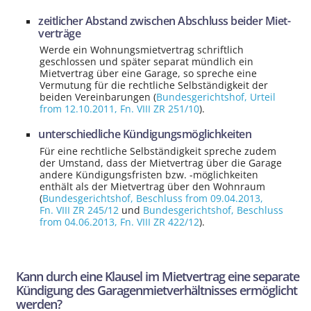
zeitlicher Abstand zwischen Abschluss beider Miet­
verträge
Werde ein Wohnungs­mietvertrag schriftlich
geschlossen und später separat mündlich ein
Mietvertrag über eine Garage, so spreche eine
Vermutung für die rechtliche Selb­ständigkeit der
beiden Ver­einbarungen (
Bundesgerichtshof
, Urteil
from 12.10.2011,
Fn. VIII ZR 251/10
).
unter­schiedliche Kündigungs­möglich­keiten
Für eine rechtliche Selb­ständigkeit spreche zudem
der Umstand, dass der Mietvertrag über die Garage
andere Kündigungs­fristen bzw. -möglich­keiten
enthält als der Mietvertrag über den Wohnraum
(
Bundesgerichtshof
, Beschluss from 09.04.2013,
Fn. VIII ZR 245/12
und
Bundesgerichtshof
, Beschluss
from 04.06.2013,
Fn. VIII ZR 422/12
).
Kann durch eine Klausel im Mietvertrag eine separate
Kündigung des Garagen­miet­verhält­nisses ermöglicht
werden?