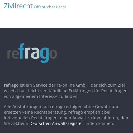
Zivilrecht
Öffentliches Recht
refrago
ist ein Service der ra-online GmbH, der sich zum Ziel
gesetzt hat, leicht verständliche Erklärungen für Rechtsfragen
von allgemeinem Interesse zu finden.
Alle Ausführungen auf refrago erfolgen ohne Gewähr und
ersetzen keine Rechtsberatung. refrago empfiehlt bei
individuellen Rechtsfragen, einen Anwalt zu konsultieren, den
Sie z.B.beim
Deutschen Anwaltsregister
finden können.