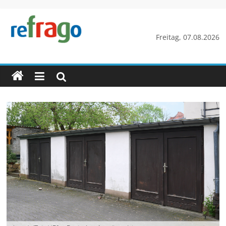
Zum
Inhalt
springen
refrago
Freitag, 07.08.2026
Rechtsfragen
online
verständlich
erklärt
–
kostenlos