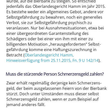
wurde, auf die Bierbank zu steigen. So entschied
jedenfalls das Oberlandes­gericht Hamm im Jahr 2015.
Es bestehe weder ein allgemeines Gebot, andere vor
Selbst­gefährdung zu bewahren, noch ein generelles
Verbot, sie zur Selbst­gefährdung psychisch zu
veranlassen. Nur bei Ausnahme­situationen, etwa bei
einer übergeordneten Garanten­stellung des
Schädigers oder bei einer von ihm mit einer zu
billigenden Motivation „heraus­geforderten“ Selbst­
gefährdung komme eine Haftungs­zurechnung in
Betracht (
Oberlandesgericht Hamm
,
Hinweisverfügung from 25.11.2015,
Fn. 9 U 142/14
).
Muss die stürzende Person Schmerzens­geld zahlen?
Zwar erhält regelmäßig derjenige kein Schmerzens­
geld, der beim aus­gelassenen Feiern von der Bierbank
stürzt. Doch unter Umständen muss dieser selbst
Schmerzens­geld zahlen, wenn er zum Beispiel auf
jemand anderes fällt.