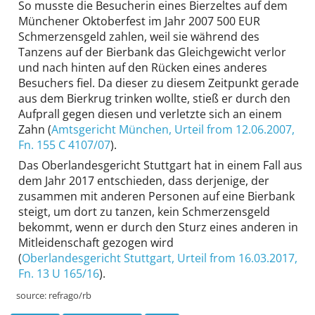
So musste die Besucherin eines Bierzeltes auf dem
Münchener Oktoberfest im Jahr 2007 500 EUR
Schmerzens­geld zahlen, weil sie während des
Tanzens auf der Bierbank das Gleich­gewicht verlor
und nach hinten auf den Rücken eines anderes
Besuchers fiel. Da dieser zu diesem Zeitpunkt gerade
aus dem Bierkrug trinken wollte, stieß er durch den
Aufprall gegen diesen und verletzte sich an einem
Zahn (
Amtsgericht München
, Urteil from 12.06.2007,
Fn. 155 C 4107/07
).
Das Oberlandes­gericht Stuttgart hat in einem Fall aus
dem Jahr 2017 entschieden, dass derjenige, der
zusammen mit anderen Personen auf eine Bierbank
steigt, um dort zu tanzen, kein Schmerzens­geld
bekommt, wenn er durch den Sturz eines anderen in
Mitleiden­schaft gezogen wird
(
Oberlandesgericht Stuttgart
, Urteil from 16.03.2017,
Fn. 13 U 165/16
).
source:
refrago/rb