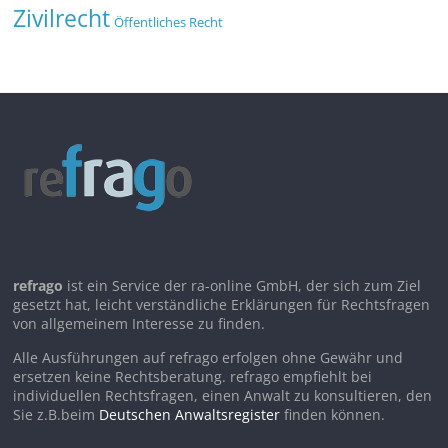
Zivilrecht
Öffentliches Recht
refrago
ist ein Service der ra-online GmbH, der sich zum Ziel
gesetzt hat, leicht verständliche Erklärungen für Rechtsfragen
von allgemeinem Interesse zu finden.
Alle Ausführungen auf refrago erfolgen ohne Gewähr und
ersetzen keine Rechtsberatung. refrago empfiehlt bei
individuellen Rechtsfragen, einen Anwalt zu konsultieren, den
Sie z.B.beim
Deutschen Anwaltsregister
finden können.