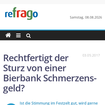
Zum
Inhalt
springen
refrago
Samstag, 08.08.2026
Rechtsfragen
online
verständlich
erklärt
–
Recht­fertigt der
03.05.2017
kostenlos
Sturz von einer
Bierbank Schmerzens­
geld?
Ist die Stimmung im Festzelt gut, wird gerne