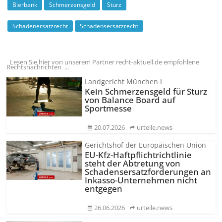
Bierbank
Schmerzensgeld
Sturz
Schadenersatzrecht
Schadensersatzrecht
Lesen Sie hier von unserem Partner recht-aktuell.de empfohlene
Rechtsnachrichten ...
Landgericht München I
Kein Schmerzensgeld für Sturz
von Balance Board auf
Sportmesse
20.07.2026
urteile.news
Gerichtshof der Europäischen Union
EU-Kfz-Haftpflicht­richtlinie
steht der Abtretung von
Schadenser­satzforderungen an
Inkasso-Unternehmen nicht
entgegen
26.06.2026
urteile.news