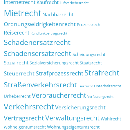
Internetrecht
Kaufrecht
Luftverkehrsrecht
Mietrecht
Nachbarrecht
Ordnungswidrigkeitenrecht
Prozessrecht
Reiserecht
Rundfunkbeitragsrecht
Schadenersatzrecht
Schadensersatzrecht
Scheidungsrecht
Sozialrecht
Sozialversicherungsrecht
Staatsrecht
Strafrecht
Strafprozessrecht
Steuerrecht
Straßenverkehrsrecht
Tierrecht
Unterhaltsrecht
Verbraucherrecht
Urheberrecht
Verfassungsrecht
Verkehrsrecht
Versicherungsrecht
Verwaltungsrecht
Vertragsrecht
Wahlrecht
Wohnungseigentumsrecht
Wohneigentumsrecht