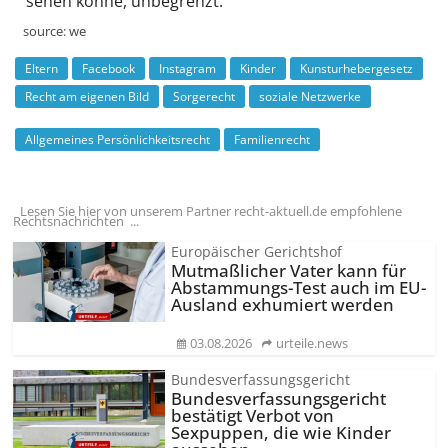
sehen könne, unbegrenzt.
source:
we
Eltern
Facebook
Instagram
Kinder
Kunsturhebergesetz
Recht am eigenen Bild
Sorgerecht
soziale Netzwerke
Allgemeines Persönlichkeitsrecht
Familienrecht
Lesen Sie hier von unserem Partner recht-aktuell.de empfohlene
Rechtsnachrichten ...
Europäischer Gerichtshof
Mutmaßlicher Vater kann für
Abstammungs-Test auch im EU-
Ausland exhumiert werden
03.08.2026
urteile.news
Bundesverfassungsgericht
Bundesver­fassungsgericht
bestätigt Verbot von
Sexpuppen, die wie Kinder