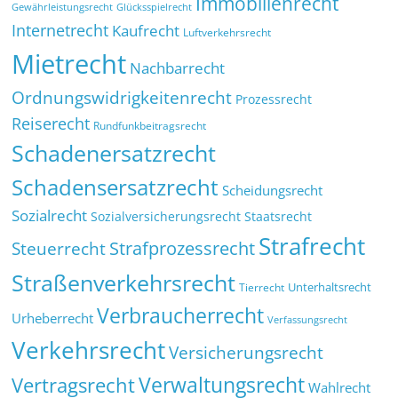
Immobilienrecht
Glücksspielrecht
Gewährleistungsrecht
Internetrecht
Kaufrecht
Luftverkehrsrecht
Mietrecht
Nachbarrecht
Ordnungswidrigkeitenrecht
Prozessrecht
Reiserecht
Rundfunkbeitragsrecht
Schadenersatzrecht
Schadensersatzrecht
Scheidungsrecht
Sozialrecht
Sozialversicherungsrecht
Staatsrecht
Strafrecht
Strafprozessrecht
Steuerrecht
Straßenverkehrsrecht
Tierrecht
Unterhaltsrecht
Verbraucherrecht
Urheberrecht
Verfassungsrecht
Verkehrsrecht
Versicherungsrecht
Verwaltungsrecht
Vertragsrecht
Wahlrecht