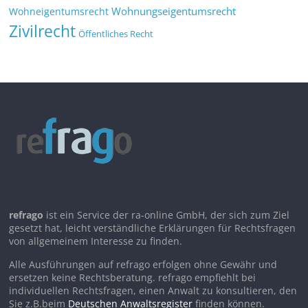
Wohnungseigentumsrecht
Wohneigentumsrecht
Zivilrecht
Öffentliches Recht
refrago
ist ein Service der ra-online GmbH, der sich zum Ziel
gesetzt hat, leicht verständliche Erklärungen für Rechtsfragen
von allgemeinem Interesse zu finden.
Alle Ausführungen auf refrago erfolgen ohne Gewähr und
ersetzen keine Rechtsberatung. refrago empfiehlt bei
individuellen Rechtsfragen, einen Anwalt zu konsultieren, den
Sie z.B.beim
Deutschen Anwaltsregister
finden können.