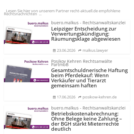
Lesen Sie hier von unserem Partner recht-aktuell.de empfohlene
Rechtsnachrichten ...
buero.malkus - Rechtsanwaltskanzlei
Leipziger Entscheidung zur
Verwertungs­kündigung:
Räumungsklage abgewiesen
23.06.2026
malkus.lawyer
Posikov Kehren Rechtsanwälte
PartmbB
Gesamtschuld­nerische Haftung
beim Pferdekauf: Wenn
Verkäufer und Tierarzt
gemeinsam haften
17.06.2026
posikow-kehren.de
buero.malkus - Rechtsanwaltskanzlei
Betriebskos­tenabrechnung:
Ohne Belege keine Zahlung –
der BGH stärkt Mieterrechte
deutlich