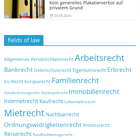
Kein generelles Plakatierverbot auf
privatem Grund
03.08.2026
fields of law
Arbeitsrecht
Allgemeines Persönlichkeitsrecht
Bankrecht
Erbrecht
Eigentumsrecht
Datenschutzrecht
Familienrecht
EU-Recht
Europarecht
Immobilienrecht
Glücksspielrecht
Gewährleistungsrecht
Internetrecht
Kaufrecht
Luftverkehrsrecht
Mietrecht
Nachbarrecht
Ordnungswidrigkeitenrecht
Prozessrecht
Reiserecht
Rundfunkbeitragsrecht